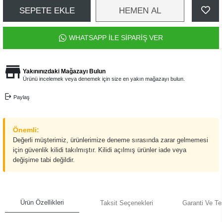
SEPETE EKLE
HEMEN AL
WHATSAPP İLE SİPARİŞ VER
Yakınınızdaki Mağazayı Bulun
Ürünü incelemek veya denemek için size en yakın mağazayı bulun.
Paylaş
Önemli:
Değerli müşterimiz, ürünlerimize deneme sırasında zarar gelmemesi
için güvenlik kilidi takılmıştır. Kilidi açılmış ürünler iade veya
değişime tabi değildir.
Ürün Özellikleri
Taksit Seçenekleri
Garanti Ve Te