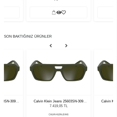
SON BAKTIĞINIZ ÜRÜNLER
5603SN-309
Calvin Klein Jeans 25603SN-309
Calvin Kl
neş Gözlüğü
Matte Khaki Unisex Güneş Gözlüğü
Matte Khak
7.419,05 TL