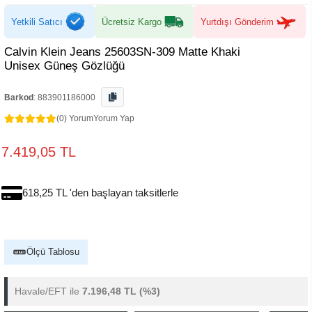
Yetkili Satıcı
Ücretsiz Kargo
Yurtdışı Gönderim
Calvin Klein Jeans 25603SN-309 Matte Khaki
Unisex Güneş Gözlüğü
Barkod
:
883901186000
(0) Yorum
Yorum Yap
7.419,05 TL
618,25 TL 'den başlayan taksitlerle
Ölçü Tablosu
Havale/EFT ile
7.196,48 TL
(%3)