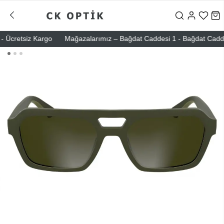
Ücretsiz Kargo
Mağazalarımız – Bağdat Caddesi 1 - Bağdat Caddesi 2 