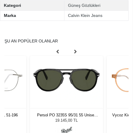
Kategori
Güneş Gözlükleri
Marka
Calvin Klein Jeans
ŞU AN POPÜLER OLANLAR
SIL 51-196
Persol PO 3235S 95/31 55 Unisex
Vycoz Kids
Güneş Gözlüğü
19.145,00 TL