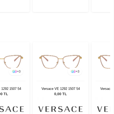
+
3
+
3
 1292 1507 54
Versace VE 1292 1507 54
Versace 
00 TL
0,00 TL