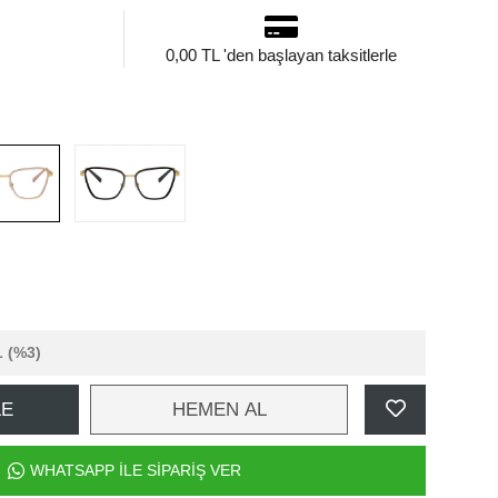
0,00 TL 'den başlayan taksitlerle
L
(%3)
LE
HEMEN AL
WHATSAPP İLE SİPARİŞ VER