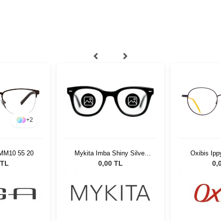
+
2
MM10 55 20
Oxibis Ipp
Mykita Imba Shiny Silver
051
 TL
0,
0,00 TL