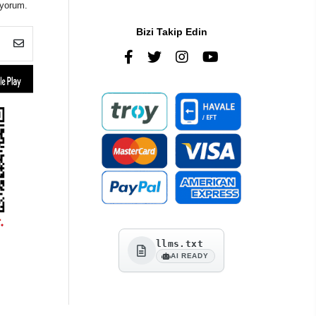
iyorum.
Bizi Takip Edin
llms.txt
AI READY