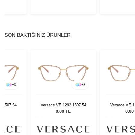
SON BAKTIĞINIZ ÜRÜNLER
+
3
+
3
2 1507 54
Versace VE 1292 1507 54
Versace VE 1
L
0,00 TL
0,00