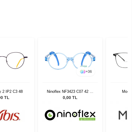
+
36
y 2 IP2 C3 48
Ninoflex NF3423 C07 42 15
Modo
128
00 TL
0,00 TL