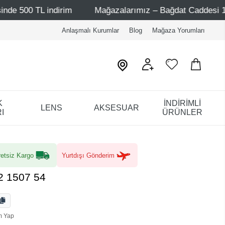
ndirim
Mağazalarımız – Bağdat Caddesi 1 - Bağdat Cadde
Anlaşmalı Kurumlar
Blog
Mağaza Yorumları
K
İNDİRİMLİ
LENS
AKSESUAR
I
ÜRÜNLER
etsiz Kargo
Yurtdışı Gönderim
2 1507 54
m Yap