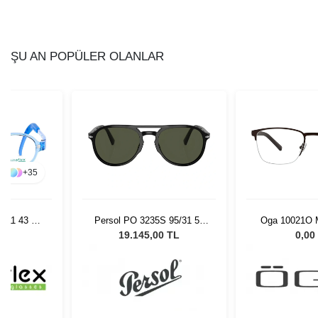
ŞU AN POPÜLER OLANLAR
+
35
 C11 43 15
Persol PO 3235S 95/31 55
Oga 10021O 
Unisex Güneş Gözlüğü
L
19.145,00 TL
0,00