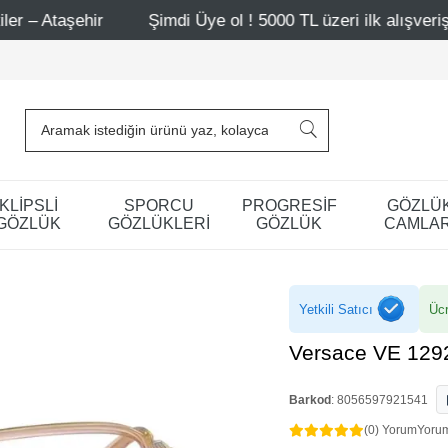
Şimdi Üye ol ! 5000 TL üzeri ilk alışverişinde 500 TL i
KLİPSLİ
SPORCU
PROGRESİF
GÖZLÜ
GÖZLÜK
GÖZLÜKLERİ
GÖZLÜK
CAMLAR
Yetkili Satıcı
Ücr
Versace VE 129
Barkod
:
8056597921541
(0) Yorum
Yoru