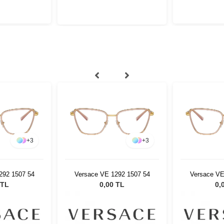
+
3
+
3
292 1507 54
Versace VE 1292 1507 54
Versace VE
 TL
0,00 TL
0,