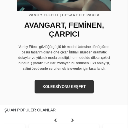
VANITY EFFECT | CESARETLE PARLA
AVANGART, FEMİNEN,
ÇARPICI
Vanity Effect, gözlüğü güçlü bir moda ifadesine dönüştüren
cesur tasarım diliyle öne çıkar. İddialı siluetler, dramatik
detaylar ve yüksek moda estetiği; her modelde dikkat çekici
bir duruş yaratır. Sınırları zorlayan bu feminen lüks anlayışı,
stilini özgüvenle sergilemek isteyenler için tasarlandı.
KOLEKSİYONU KEŞFET
ŞU AN POPÜLER OLANLAR