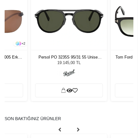
+
2
553005 Erkek
Persol PO 3235S 95/31 55 Unisex
Tom Ford F
ğü
Güneş Gözlüğü
L
19.145,00 TL
SON BAKTIĞINIZ ÜRÜNLER