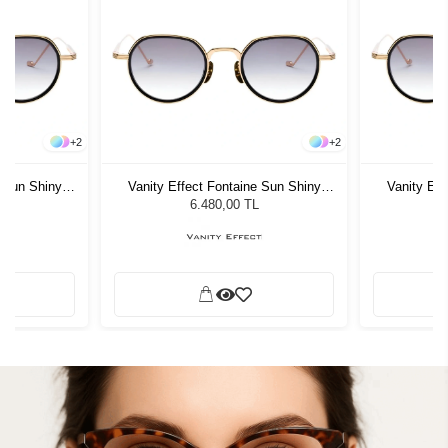
+
2
+
2
e Sun Shiny
Vanity Effect Fontaine Sun Shiny
Vanity Eff
isex Güneş
Yellow Gold/Black Unisex Güneş
Yellow Go
6.480,00 TL
Gözlüğü