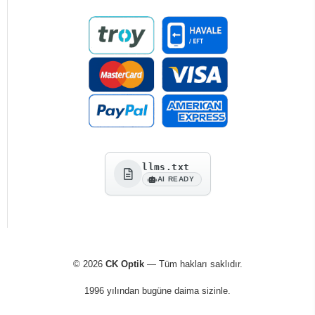
llms.txt
AI READY
© 2026
CK Optik
— Tüm hakları saklıdır.
1996 yılından bugüne daima sizinle.