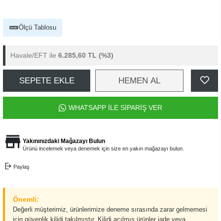
Ölçü Tablosu
Havale/EFT ile
6.285,60 TL
(%3)
SEPETE EKLE
HEMEN AL
WHATSAPP İLE SİPARİŞ VER
Yakınınızdaki Mağazayı Bulun
Ürünü incelemek veya denemek için size en yakın mağazayı bulun.
Paylaş
Önemli:
Değerli müşterimiz, ürünlerimize deneme sırasında zarar gelmemesi
için güvenlik kilidi takılmıştır. Kilidi açılmış ürünler iade veya