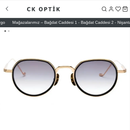
Mağazalarımız – Bağdat Caddesi 1 - Bağdat Caddesi 2 - Nişantaşı – 