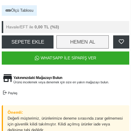
Ölçü Tablosu
Havale/EFT ile
0,00 TL
(%3)
SEPETE EKLE
HEMEN AL
WHATSAPP İLE SİPARİŞ VER
Yakınınızdaki Mağazayı Bulun
Ürünü incelemek veya denemek için size en yakın mağazayı bulun.
Paylaş
Önemli:
Değerli müşterimiz, ürünlerimize deneme sırasında zarar gelmemesi
için güvenlik kilidi takılmıştır. Kilidi açılmış ürünler iade veya
değişime tabi değildir.