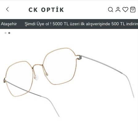
şehir
Şimdi Üye ol ! 5000 TL üzeri ilk alışverişinde 500 TL indirim