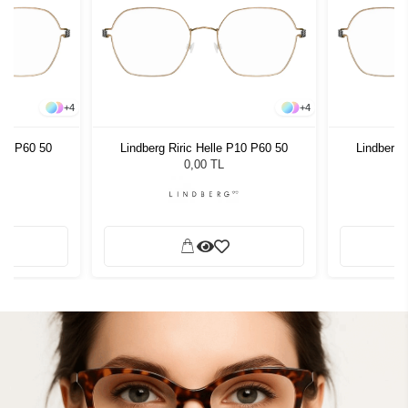
+
4
+
4
P10 P60 50
Lindberg Riric Helle P10 P60 50
Lindberg 
0,00 TL