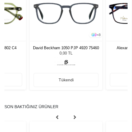
+
3
AW1802 C4
David Beckham 1050 PJP 4920 75460
Alexand
0,00 TL
Tükendi
SON BAKTIĞINIZ ÜRÜNLER