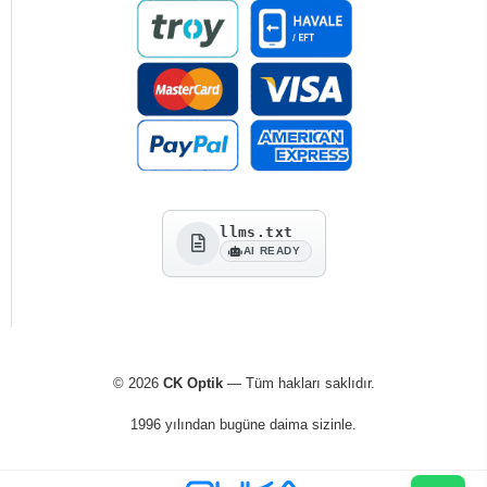
llms.txt
AI READY
© 2026
CK Optik
— Tüm hakları saklıdır.
1996 yılından bugüne daima sizinle.