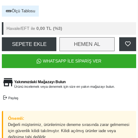
Ölçü Tablosu
Havale/EFT ile
0,00 TL
(%3)
SEPETE EKLE
HEMEN AL
WHATSAPP İLE SİPARİŞ VER
Yakınınızdaki Mağazayı Bulun
Ürünü incelemek veya denemek için size en yakın mağazayı bulun.
Paylaş
Önemli:
Değerli müşterimiz, ürünlerimize deneme sırasında zarar gelmemesi
için güvenlik kilidi takılmıştır. Kilidi açılmış ürünler iade veya
değişime tabi değildir.