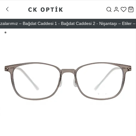
rımız – Bağdat Caddesi 1 - Bağdat Caddesi 2 - Nişantaşı – Etiler – At