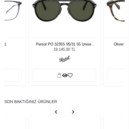
Y 51
Persol PO 3235S 95/31 55 Unisex
Oliver P
Güneş Gözlüğü
19.145,00 TL
SON BAKTIĞINIZ ÜRÜNLER