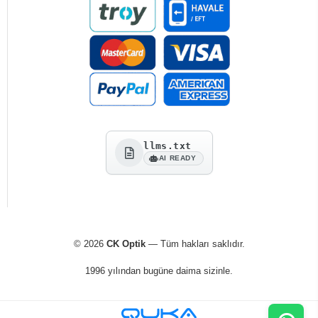
llms.txt
AI READY
© 2026
CK Optik
— Tüm hakları saklıdır.
1996 yılından bugüne daima sizinle.