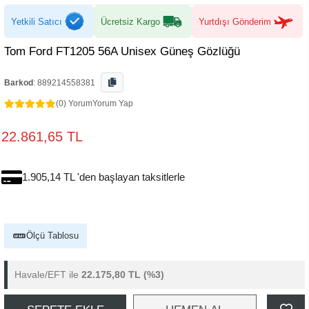
Yetkili Satıcı
Ücretsiz Kargo
Yurtdışı Gönderim
Tom Ford FT1205 56A Unisex Güneş Gözlüğü
Barkod
:
889214558381
(0) Yorum
Yorum Yap
22.861,65 TL
1.905,14 TL 'den başlayan taksitlerle
Ölçü Tablosu
Havale/EFT ile
22.175,80 TL
(%3)