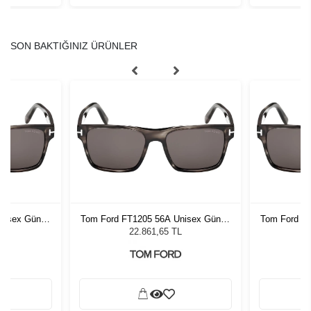
SON BAKTIĞINIZ ÜRÜNLER
nisex Güneş
Tom Ford FT1205 56A Unisex Güneş
Tom Ford F
Gözlüğü
L
22.861,65 TL