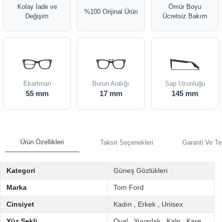
Kolay İade ve
Ömür Boyu
%100 Orijinal Ürün
Değişim
Ücretsiz Bakım
Ekartman
Burun Aralığı
Sap Uzunluğu
55 mm
17 mm
145 mm
Ürün Özellikleri
Taksit Seçenekleri
Garanti Ve Te
Kategori
Güneş Gözlükleri
Marka
Tom Ford
Cinsiyet
Kadın
,
Erkek
,
Unisex
Yüz Şekli
Oval
,
Yuvarlak
,
Kalp
,
Kare