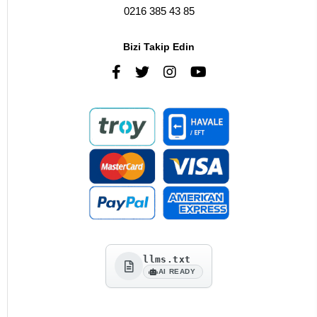
0216 385 43 85
Bizi Takip Edin
llms.txt
AI READY