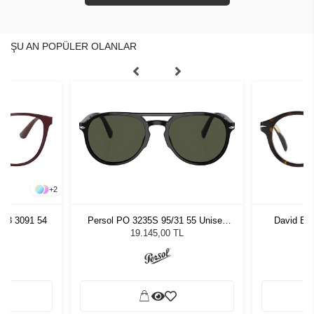
ŞU AN POPÜLER OLANLAR
+
2
63 3091 54
Persol PO 3235S 95/31 55 Unisex
David Be
Güneş Gözlüğü
19.145,00 TL