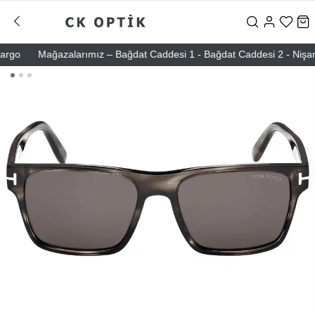
o
Mağazalarımız – Bağdat Caddesi 1 - Bağdat Caddesi 2 - Nişantaşı 