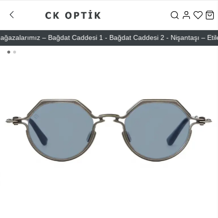
alarımız – Bağdat Caddesi 1 - Bağdat Caddesi 2 - Nişantaşı – Etiler –