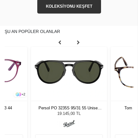
KOLEKSİYONU KEŞFET
ŞU AN POPÜLER OLANLAR
+
2
813 44
Persol PO 3235S 95/31 55 Unisex
Tom Fo
Güneş Gözlüğü
19.145,00 TL