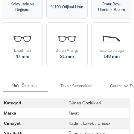
Kolay İade ve
Ömür Boyu
%100 Orijinal Ürün
Değişim
Ücretsiz Bakım
Ekartman
Burun Aralığı
Sap Uzunluğu
47 mm
21 mm
148 mm
Ürün Özellikleri
Taksit Seçenekleri
Garanti Ve Te
Kategori
Güneş Gözlükleri
Marka
Tavat
Cinsiyet
Kadın
,
Erkek
,
Unisex
Yüz Şekli
Üçgen
,
Kalp
,
Kare