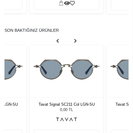
SON BAKTIĞINIZ ÜRÜNLER
Col LGN-SU
Tavat Signal SC211 Col LGN-SU
Tavat Sig
0,00 TL