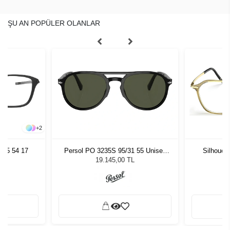
ŞU AN POPÜLER OLANLAR
+
2
005 54 17
Persol PO 3235S 95/31 55 Unisex
Silhouet
Güneş Gözlüğü
19.145,00 TL