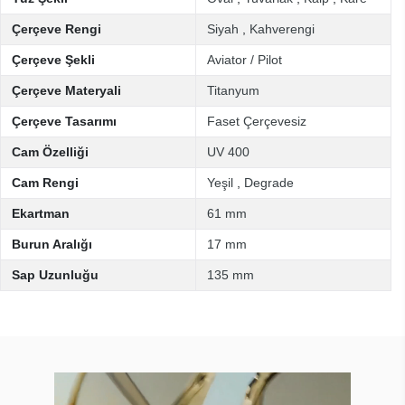
Çerçeve Rengi
Siyah
,
Kahverengi
Çerçeve Şekli
Aviator / Pilot
Çerçeve Materyali
Titanyum
Çerçeve Tasarımı
Faset Çerçevesiz
Cam Özelliği
UV 400
Cam Rengi
Yeşil
,
Degrade
Ekartman
61 mm
Burun Aralığı
17 mm
Sap Uzunluğu
135 mm