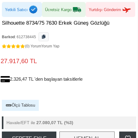
Yetkili Satıcı
Ücretsiz Kargo
Yurtdışı Gönderim
Silhouette 8734/75 7630 Erkek Güneş Gözlüğü
Barkod
:
612738445
(0) Yorum
Yorum Yap
27.917,60 TL
2.326,47 TL 'den başlayan taksitlerle
Ölçü Tablosu
Havale/EFT ile
27.080,07 TL
(%3)