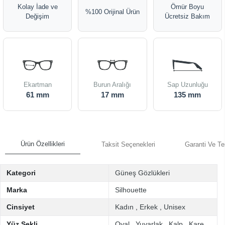
Kolay İade ve
Ömür Boyu
%100 Orijinal Ürün
Değişim
Ücretsiz Bakım
Ekartman
Burun Aralığı
Sap Uzunluğu
61 mm
17 mm
135 mm
Ürün Özellikleri
Taksit Seçenekleri
Garanti Ve Te
Kategori
Güneş Gözlükleri
Marka
Silhouette
Cinsiyet
Kadın
,
Erkek
,
Unisex
Yüz Şekli
Oval
,
Yuvarlak
,
Kalp
,
Kare