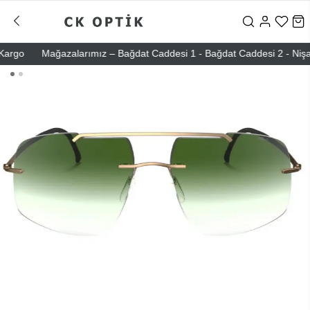
go
Mağazalarımız – Bağdat Caddesi 1 - Bağdat Caddesi 2 - Nişantaşı 