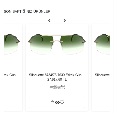
SON BAKTIĞINIZ ÜRÜNLER
 Erkek Güneş
Silhouette 8734/75 7630 Erkek Güneş
Silhouette 
Gözlüğü
L
27.917,60 TL