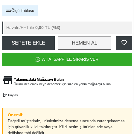
Ölçü Tablosu
Havale/EFT ile
0,00 TL
(%3)
SEPETE EKLE
HEMEN AL
WHATSAPP İLE SİPARİŞ VER
Yakınınızdaki Mağazayı Bulun
Ürünü incelemek veya denemek için size en yakın mağazayı bulun.
Paylaş
Önemli:
Değerli müşterimiz, ürünlerimize deneme sırasında zarar gelmemesi
için güvenlik kilidi takılmıştır. Kilidi açılmış ürünler iade veya
değişime tabi değildir.