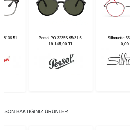
V 8106 51
Persol PO 3235S 95/31 55
Silhouette 5
Unisex Güneş Gözlüğü
47/
L
19.145,00 TL
0,00
SON BAKTIĞINIZ ÜRÜNLER