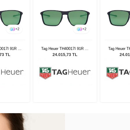
+
2
+
2
0017I 91R 57
Tag Heuer TH40017I 91R 57
Tag Heuer T
ş Gözlüğü
Erkek Güneş Gözlüğü
Erkek Gü
,73 TL
24.015,73 TL
24.01