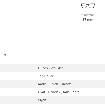
Ekartman
57 mm
mlar
Güneş Gözlükleri
Tag Heuer
Kadın
,
Erkek
,
Unisex
Oval
,
Yuvarlak
,
Kalp
,
Kare
Siyah