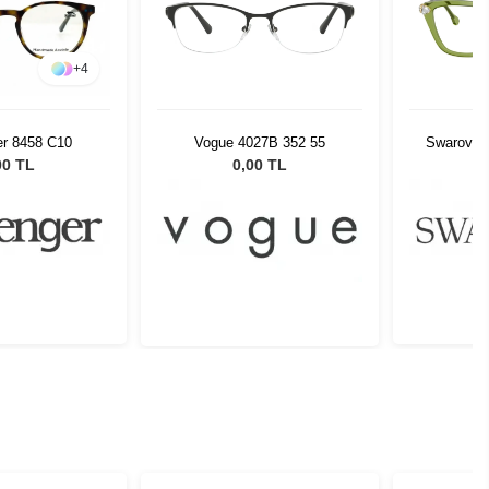
+
4
Vogue 4027B 352 55
Swarovsk
er 8458 C10
0,00 TL
00 TL