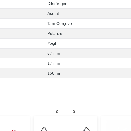
Dikdörtgen
Asetat
Tam Çerçeve
Polarize
Yeşil
57 mm
17 mm
150 mm