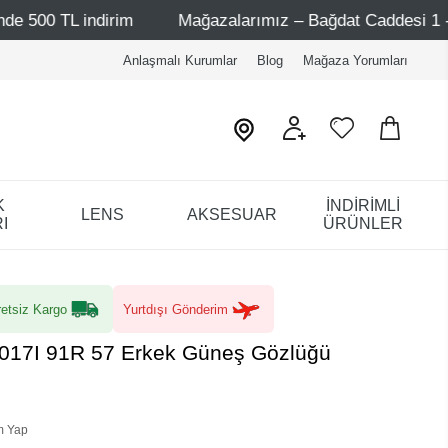
im
Mağazalarımız – Bağdat Caddesi 1 - Bağdat Caddesi 
Anlaşmalı Kurumlar
Blog
Mağaza Yorumları
K
İNDİRİMLİ
LENS
AKSESUAR
I
ÜRÜNLER
etsiz Kargo
Yurtdışı Gönderim
017I 91R 57 Erkek Güneş Gözlüğü
m Yap