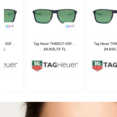
+
2
+
2
17I 91R 57
Tag Heuer TH40017I 91R 57
Tag Heuer TH4
Gözlüğü
Erkek Güneş Gözlüğü
Erkek Güne
3 TL
24.015,73 TL
24.015