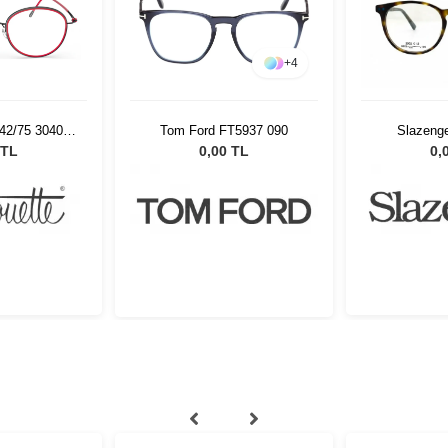
+
4
542/75 3040
Tom Ford FT5937 090
Slazeng
22
 TL
0,00 TL
0,