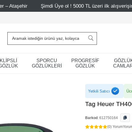
Şimdi Üye ol ! 5000 TL üzeri ilk alışverişinde 500 TL indir
KLİPSLİ
SPORCU
PROGRESİF
GÖZLÜ
GÖZLÜK
GÖZLÜKLERİ
GÖZLÜK
CAMLAR
Yetkili Satıcı
Ücr
Tag Heuer TH40
Barkod
:
612750164
(0) Yorum
Yoru