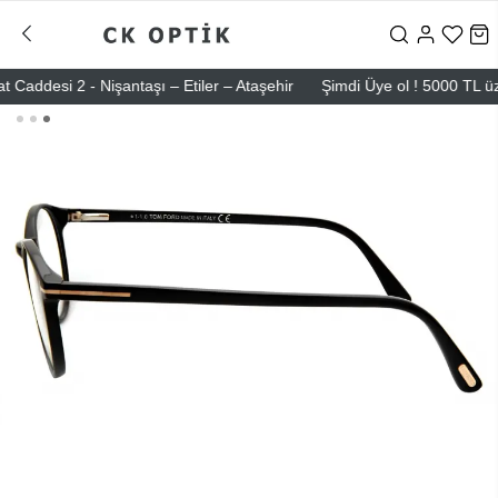
esi 2 - Nişantaşı – Etiler – Ataşehir
Şimdi Üye ol ! 5000 TL üzeri i