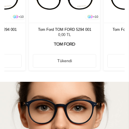
+
10
+
10
 5294 001
Tom Ford TOM FORD 5294 001
Tom Ford
0,00 TL
Tükendi