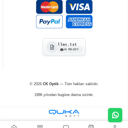
llms.txt
AI READY
© 2026
CK Optik
— Tüm hakları saklıdır.
1996 yılından bugüne daima sizinle.