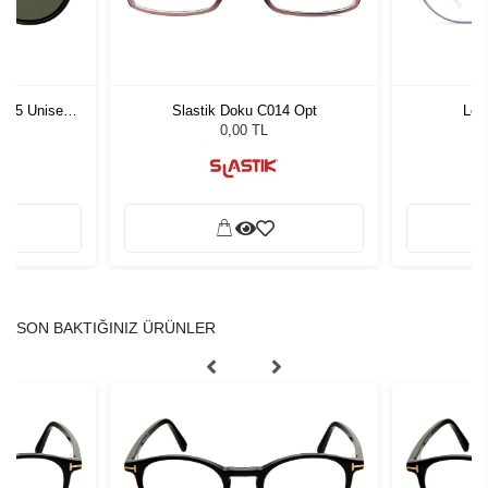
1 55 Unisex
Slastik Doku C014 Opt
Loo
ğü
L
0,00 TL
SON BAKTIĞINIZ ÜRÜNLER