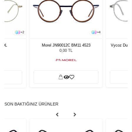
+
4
+
2
Morel JN90012C BM11 4523
Vycoz Durr
 GOL
0,00 TL
SON BAKTIĞINIZ ÜRÜNLER