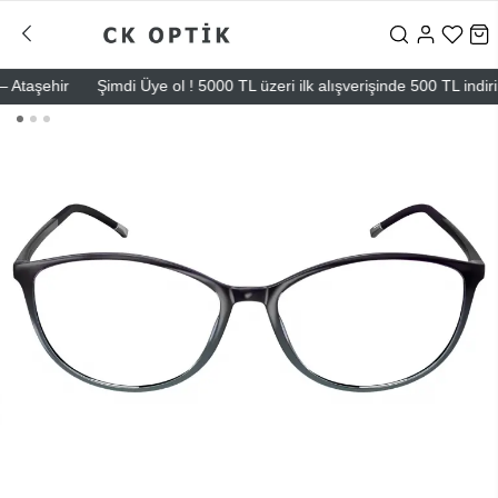
taşehir
Şimdi Üye ol ! 5000 TL üzeri ilk alışverişinde 500 TL indirim