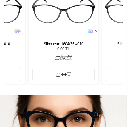
+
5
+
5
5 4010
Silhouette 1604/75 4010
Silho
0,00 TL