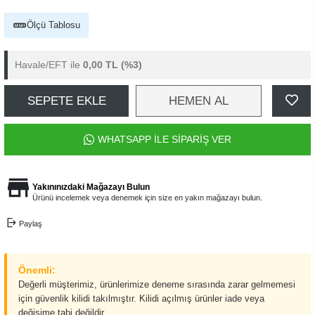
Ölçü Tablosu
Havale/EFT ile
0,00 TL
(%3)
SEPETE EKLE
HEMEN AL
WHATSAPP İLE SİPARİŞ VER
Yakınınızdaki Mağazayı Bulun
Ürünü incelemek veya denemek için size en yakın mağazayı bulun.
Paylaş
Önemli:
Değerli müşterimiz, ürünlerimize deneme sırasında zarar gelmemesi
için güvenlik kilidi takılmıştır. Kilidi açılmış ürünler iade veya
değişime tabi değildir.