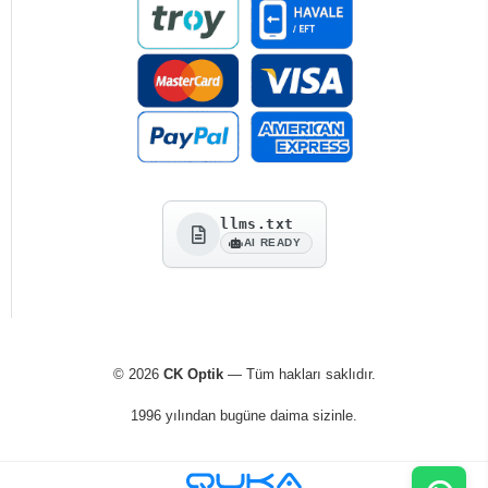
llms.txt
AI READY
© 2026
CK Optik
— Tüm hakları saklıdır.
1996 yılından bugüne daima sizinle.