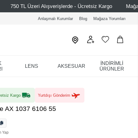
ışverişlerde - Ücretsiz Kargo
Mağazalarımız – Bağdat C
Anlaşmalı Kurumlar
Blog
Mağaza Yorumları
K
İNDİRİMLİ
LENS
AKSESUAR
I
ÜRÜNLER
etsiz Kargo
Yurtdışı Gönderim
e AX 1037 6106 55
m Yap