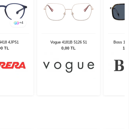
+
4
 4418 4JP51
Vogue 4181B 5126 51
Boss 172
Unisex
00 TL
0,00 TL
12.