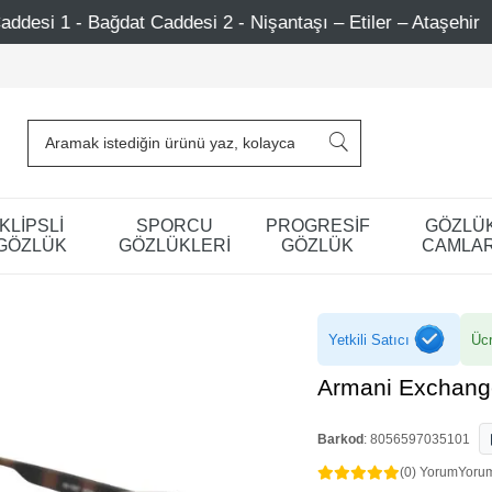
desi 2 - Nişantaşı – Etiler – Ataşehir
750 TL Üzeri Al
KLİPSLİ
SPORCU
PROGRESİF
GÖZLÜ
GÖZLÜK
GÖZLÜKLERİ
GÖZLÜK
CAMLAR
Yetkili Satıcı
Ücr
Armani Exchang
Barkod
:
8056597035101
(0) Yorum
Yoru