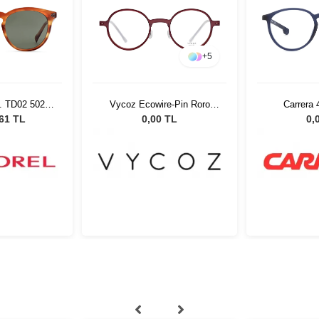
+
5
. TD02 5021
Vycoz Ecowire-Pin Roro
Carrera
ş Gözlüğü
RED 46-22 51526
,61 TL
0,00 TL
0,