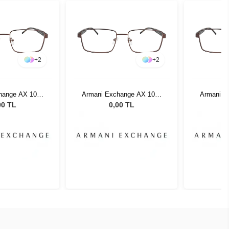
+
2
+
2
hange AX 1037
Armani Exchange AX 1037
Armani E
06 55
6106 55
00 TL
0,00 TL