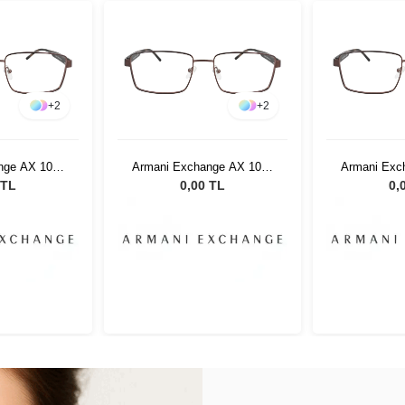
+
2
+
2
nge AX 1037
Armani Exchange AX 1037
Armani Exc
 55
6106 55
61
 TL
0,00 TL
0,