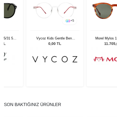
+
5
 95/31 55
Vycoz Kids Gentle Benn
Morel Mylos 1
Gözlüğü
CRT 46-17 135
Unisex Güne
0 TL
0,00 TL
11.705
SON BAKTIĞINIZ ÜRÜNLER