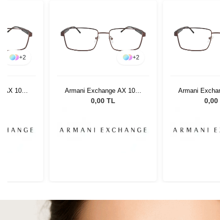
+
2
+
2
e AX 1037
Armani Exchange AX 1037
Armani Excha
5
6106 55
6106
L
0,00 TL
0,00