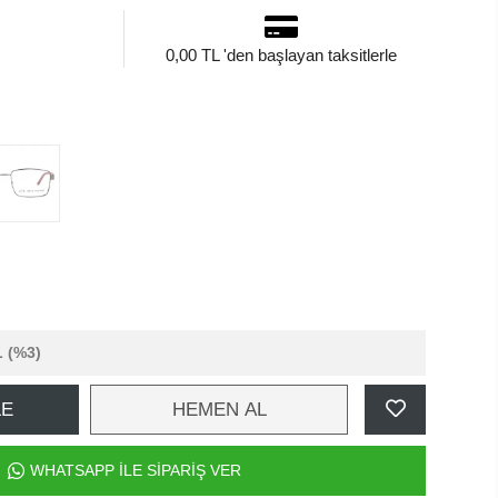
0,00 TL 'den başlayan taksitlerle
L
(%3)
LE
HEMEN AL
WHATSAPP İLE SİPARİŞ VER