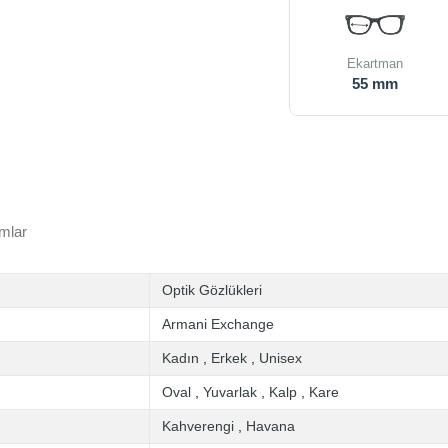
Ekartman
55 mm
mlar
Optik Gözlükleri
Armani Exchange
Kadın
,
Erkek
,
Unisex
Oval
,
Yuvarlak
,
Kalp
,
Kare
Kahverengi
,
Havana