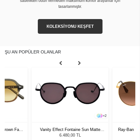
sadelikten ödün vermeden maksimum konfor arayanlar için
tasarlanmıştır.
KOLEKSİYONU KEŞFET
ŞU AN POPÜLER OLANLAR
+
2
Vanity Effect Fontaine Sun Matte
Ray-Ban RB
 Brown Fade
Black/Flame Unisex Güneş Gözlüğü
G
de
6.480,00 TL