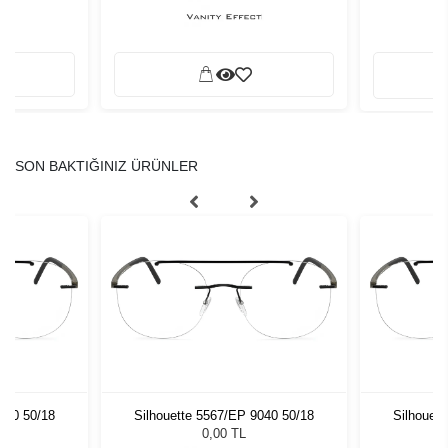
SON BAKTIĞINIZ ÜRÜNLER
040 50/18
Silhouette 5567/EP 9040 50/18
Silhouet
0,00 TL