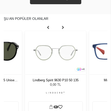
ŞU AN POPÜLER OLANLAR
+
4
1 55 Unisex
Mira
Lindberg Spirit 9630 P10 50 135
ğü
L
0,00 TL