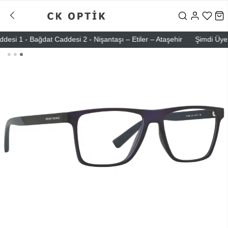
 - Bağdat Caddesi 2 - Nişantaşı – Etiler – Ataşehir
Şimdi Üye ol ! 