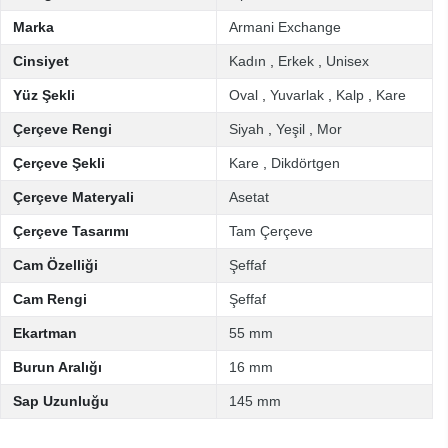
Marka
Armani Exchange
Cinsiyet
Kadın
,
Erkek
,
Unisex
Yüz Şekli
Oval
,
Yuvarlak
,
Kalp
,
Kare
Çerçeve Rengi
Siyah
,
Yeşil
,
Mor
Çerçeve Şekli
Kare
,
Dikdörtgen
Çerçeve Materyali
Asetat
Çerçeve Tasarımı
Tam Çerçeve
Cam Özelliği
Şeffaf
Cam Rengi
Şeffaf
Ekartman
55 mm
Burun Aralığı
16 mm
Sap Uzunluğu
145 mm