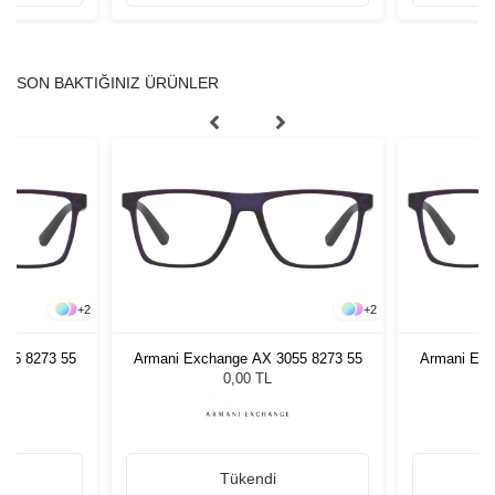
SON BAKTIĞINIZ ÜRÜNLER
+
2
+
2
055 8273 55
Armani Exchange AX 3055 8273 55
Armani Exc
0,00 TL
Tükendi