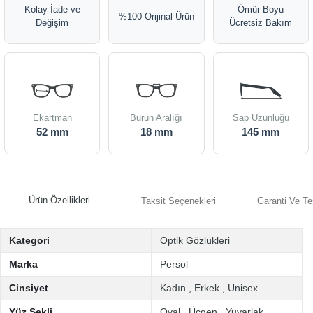
Kolay İade ve
Ömür Boyu
%100 Orijinal Ürün
Değişim
Ücretsiz Bakım
Ekartman
Burun Aralığı
Sap Uzunluğu
52 mm
18 mm
145 mm
Ürün Özellikleri
Taksit Seçenekleri
Garanti Ve Te
Kategori
Optik Gözlükleri
Marka
Persol
Cinsiyet
Kadın
,
Erkek
,
Unisex
Yüz Şekli
Oval
,
Üçgen
,
Yuvarlak