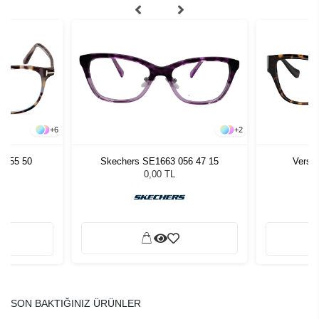
+
6
+
2
 055 50
Skechers SE1663 056 47 15
Versa
0,00 TL
SON BAKTIĞINIZ ÜRÜNLER