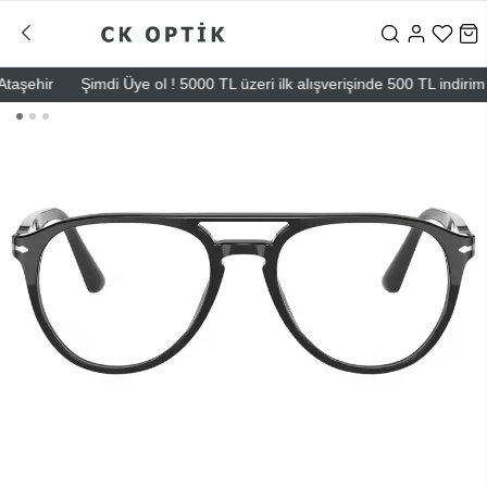
ehir
Şimdi Üye ol ! 5000 TL üzeri ilk alışverişinde 500 TL indirim