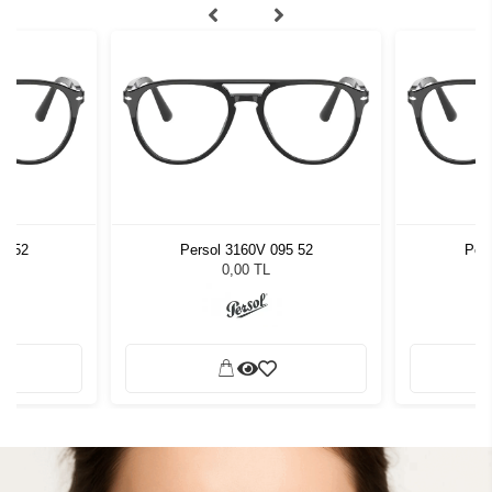
95 52
Persol 3160V 095 52
Pers
0,00 TL