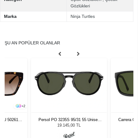
Gözlükleri
Marka
Ninja Turtles
ŞU AN POPÜLER OLANLAR
+
2
03U 502613
Persol PO 3235S 95/31 55 Unisex
Carrera C
zlüğü
Güneş Gözlüğü
Erke
L
19.145,00 TL