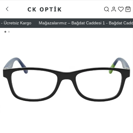
 Ücretsiz Kargo
Mağazalarımız – Bağdat Caddesi 1 - Bağdat Caddesi 2