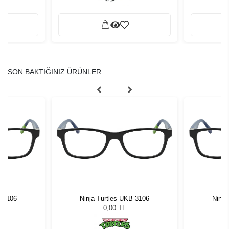
SON BAKTIĞINIZ ÜRÜNLER
B-3106
Ninja Turtles UKB-3106
Ninja
0,00 TL