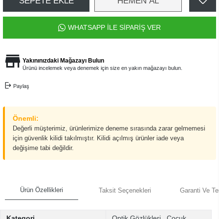
SEPETE EKLE
HEMEN AL
WHATSAPP İLE SİPARİŞ VER
Yakınınızdaki Mağazayı Bulun
Ürünü incelemek veya denemek için size en yakın mağazayı bulun.
Paylaş
Önemli:
Değerli müşterimiz, ürünlerimize deneme sırasında zarar gelmemesi
için güvenlik kilidi takılmıştır. Kilidi açılmış ürünler iade veya
değişime tabi değildir.
Ürün Özellikleri
Taksit Seçenekleri
Garanti Ve Te
Kategori
Optik Gözlükleri
,
Çocuk