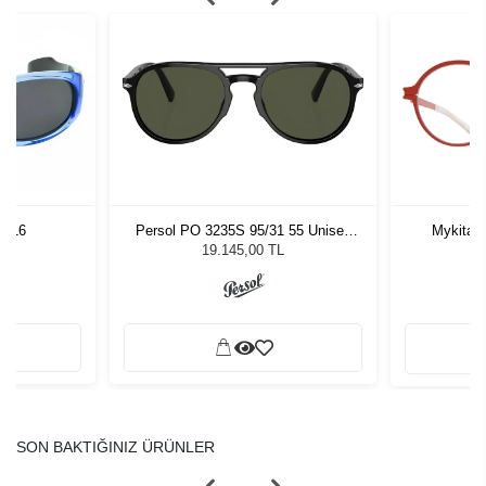
Persol PO 3235S 95/31 55 Unisex
Mykita 
0-16
Güneş Gözlüğü
19.145,00 TL
SON BAKTIĞINIZ ÜRÜNLER