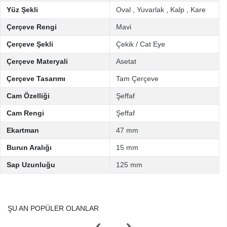
Yüz Şekli
Oval
,
Yuvarlak
,
Kalp
,
Kare
Çerçeve Rengi
Mavi
Çerçeve Şekli
Çekik / Cat Eye
Çerçeve Materyali
Asetat
Çerçeve Tasarımı
Tam Çerçeve
Cam Özelliği
Şeffaf
Cam Rengi
Şeffaf
Ekartman
47 mm
Burun Aralığı
15 mm
Sap Uzunluğu
125 mm
ŞU AN POPÜLER OLANLAR