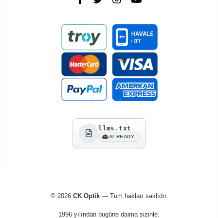
llms.txt
AI READY
© 2026
CK Optik
— Tüm hakları saklıdır.
1996 yılından bugüne daima sizinle.