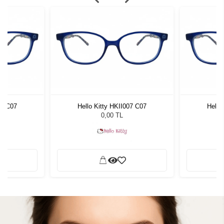
07 C07
Hello Kitty HKII007 C07
Hello
0,00 TL