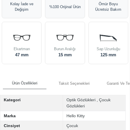
Kolay İade ve
Ömür Boyu
%100 Orijinal Ürün
Değişim
Ücretsiz Bakım
Ekartman
Burun Aralığı
Sap Uzunluğu
47 mm
15 mm
125 mm
Ürün Özellikleri
Taksit Seçenekleri
Garanti Ve Te
Kategori
Optik Gözlükleri
,
Çocuk
Gözlükleri
Marka
Hello Kitty
Cinsiyet
Çocuk