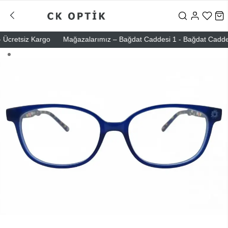
cretsiz Kargo
Mağazalarımız – Bağdat Caddesi 1 - Bağdat Caddesi 2 -