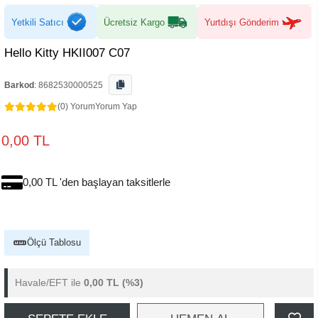
Yetkili Satıcı
Ücretsiz Kargo
Yurtdışı Gönderim
Hello Kitty HKII007 C07
Barkod
:
8682530000525
(0) Yorum
Yorum Yap
0,00 TL
0,00 TL 'den başlayan taksitlerle
Ölçü Tablosu
Havale/EFT ile
0,00 TL
(%3)