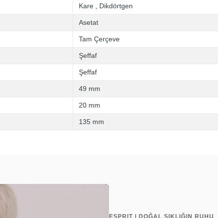
Kare
,
Dikdörtgen
Asetat
Tam Çerçeve
Şeffaf
Şeffaf
49 mm
20 mm
135 mm
ESPRIT | DOĞAL ŞIKLIĞIN RUHU