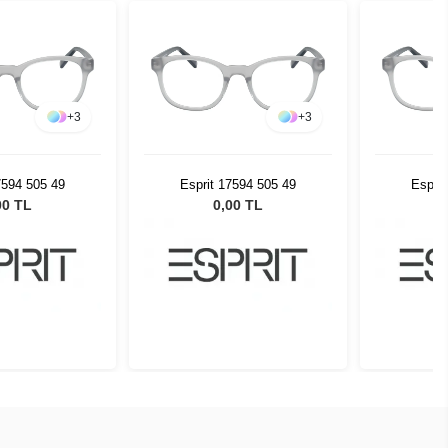
+
3
+
3
7594 505 49
Esprit 17594 505 49
Esprit
00 TL
0,00 TL