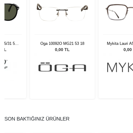
+
2
21 53 18
Mykita Lauri A54 SGP/GGY
Oxibis Plum
899
L
0,00 TL
0,00
SON BAKTIĞINIZ ÜRÜNLER