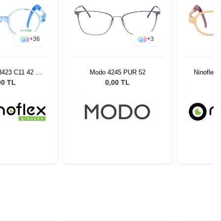
+
3
+
35
45 PUR 52
Ninoflex NF3426 MC30 43
Moscot 
15 128
00 TL
0,00 TL