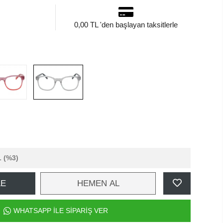
0,00 TL 'den başlayan taksitlerle
L
(%3)
LE
HEMEN AL
WHATSAPP İLE SİPARİŞ VER