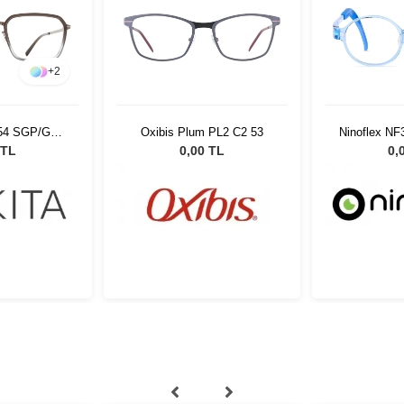
+
36
 PL2 C2 53
Ninoflex NF3423 C11 42 15
Modo 42
128
 TL
0,00 TL
0,