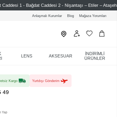
si 2 - Nişantaşı – Etiler – Ataşehir
Şimdi Üye ol ! 50
Anlaşmalı Kurumlar
Blog
Mağaza Yorumları
K
İNDİRİMLİ
LENS
AKSESUAR
I
ÜRÜNLER
etsiz Kargo
Yurtdışı Gönderim
5 49
m Yap