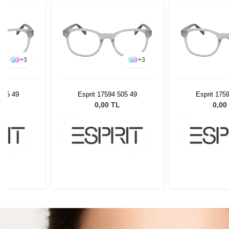
+
3
+
3
 505 49
Esprit 17594 505 49
Esprit 175
L
0,00 TL
0,00