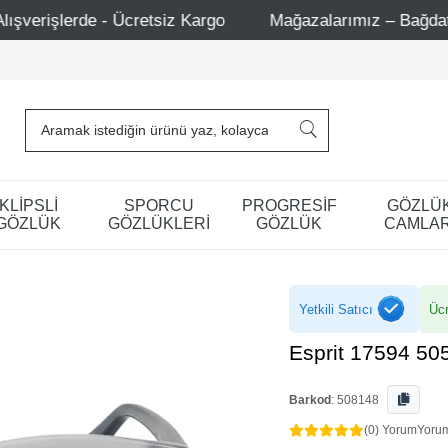
 Kargo
Mağazalarımız – Bağdat Caddesi 1 - Bağdat Cadde
KLİPSLİ
SPORCU
PROGRESİF
GÖZLÜ
GÖZLÜK
GÖZLÜKLERİ
GÖZLÜK
CAMLAR
Yetkili Satıcı
Ücr
Esprit 17594 50
Barkod
:
508148
(0) Yorum
Yoru