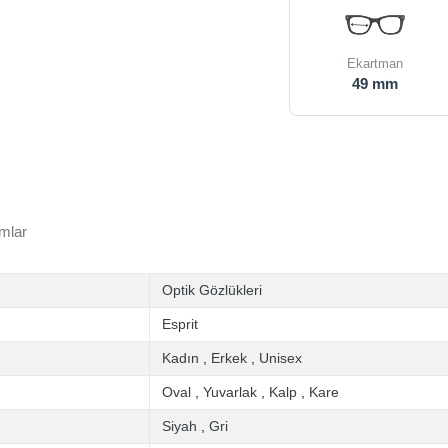
Ekartman
49 mm
mlar
Optik Gözlükleri
Esprit
Kadın
,
Erkek
,
Unisex
Oval
,
Yuvarlak
,
Kalp
,
Kare
Siyah
,
Gri