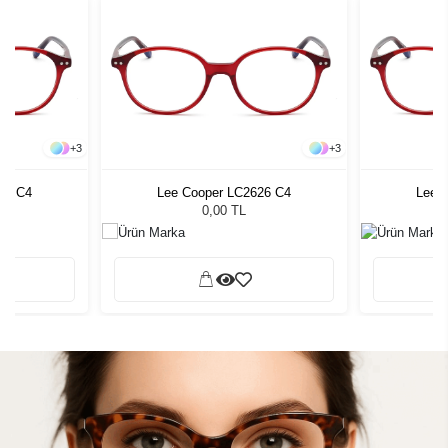
+
3
+
3
26 C4
Lee Cooper LC2626 C4
Lee 
0,00 TL