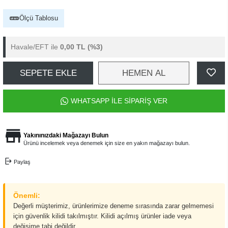
Ölçü Tablosu
Havale/EFT ile
0,00 TL
(%3)
SEPETE EKLE
HEMEN AL
WHATSAPP İLE SİPARİŞ VER
Yakınınızdaki Mağazayı Bulun
Ürünü incelemek veya denemek için size en yakın mağazayı bulun.
Paylaş
Önemli:
Değerli müşterimiz, ürünlerimize deneme sırasında zarar gelmemesi
için güvenlik kilidi takılmıştır. Kilidi açılmış ürünler iade veya
değişime tabi değildir.