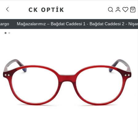
go
Mağazalarımız – Bağdat Caddesi 1 - Bağdat Caddesi 2 - Nişantaşı 