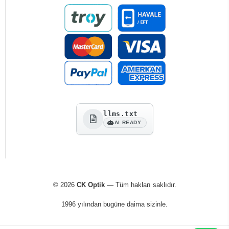
llms.txt
AI READY
© 2026
CK Optik
— Tüm hakları saklıdır.
1996 yılından bugüne daima sizinle.