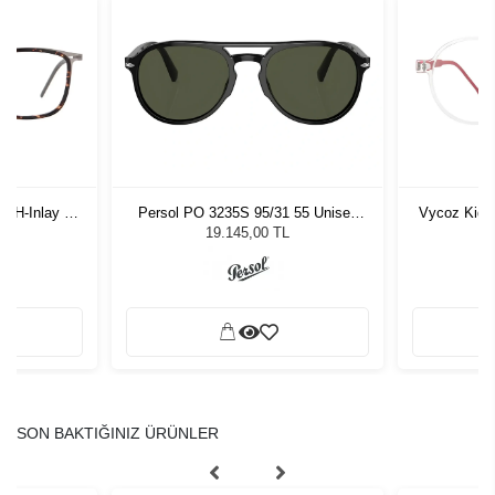
-H-Inlay 53-
Persol PO 3235S 95/31 55 Unisex
Vycoz Kids
Güneş Gözlüğü
19.145,00 TL
SON BAKTIĞINIZ ÜRÜNLER