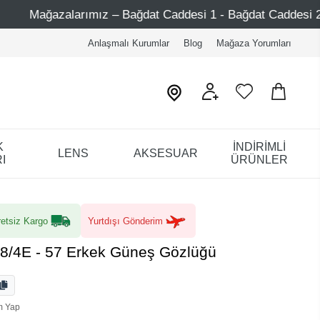
 – Bağdat Caddesi 1 - Bağdat Caddesi 2 - Nişantaşı – Etiler
Anlaşmalı Kurumlar
Blog
Mağaza Yorumları
K
İNDİRİMLİ
LENS
AKSESUAR
I
ÜRÜNLER
etsiz Kargo
Yurtdışı Gönderim
8/4E - 57 Erkek Güneş Gözlüğü
m Yap