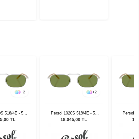
+
2
+
2
0S 518/4E - 57
Persol 1020S 518/4E - 57
Persol 1
neş Gözlüğü
Erkek Güneş Gözlüğü
Erkek 
5,00 TL
18.045,00 TL
18.