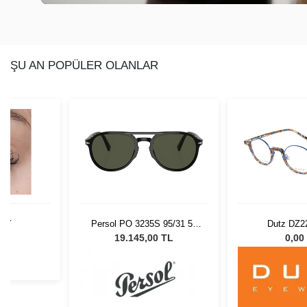
ŞU AN POPÜLER OLANLAR
RAY
Persol PO 3235S 95/31 55
Dutz DZ2
Unisex Güneş Gözlüğü
L
19.145,00 TL
0,00