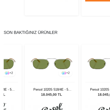
SON BAKTIĞINIZ ÜRÜNLER
+
2
+
2
8/4E - 57
Persol 1020S 518/4E - 57
Persol 1020S 
Gözlüğü
Erkek Güneş Gözlüğü
Erkek Güne
0 TL
18.045,00 TL
18.045