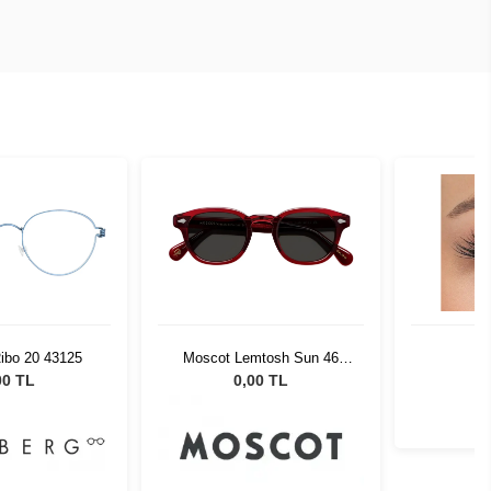
Ribo 20 43125
Moscot Lemtosh Sun 46
B
Ruby Grey
00 TL
0,00 TL