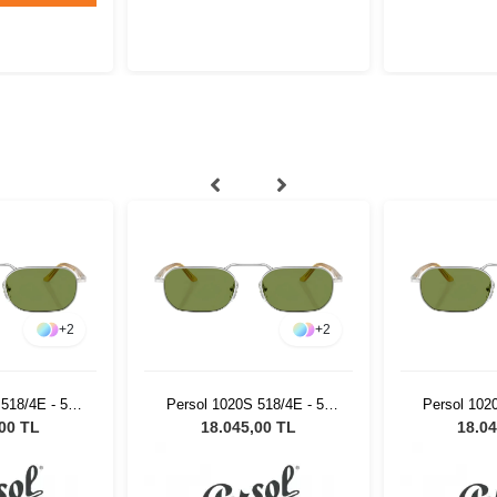
+
2
+
2
518/4E - 57
Persol 1020S 518/4E - 57
Persol 102
ş Gözlüğü
Erkek Güneş Gözlüğü
Erkek Gü
,00 TL
18.045,00 TL
18.04