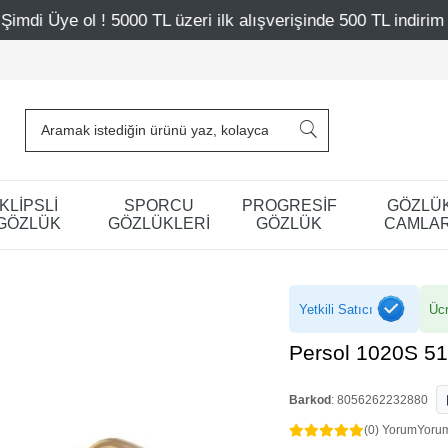
TL üzeri ilk alışverişinde 500 TL indirim
Mağazalarımız
KLİPSLİ
SPORCU
PROGRESİF
GÖZLÜ
GÖZLÜK
GÖZLÜKLERİ
GÖZLÜK
CAMLAR
Yetkili Satıcı
Ücr
Persol 1020S 51
Barkod
:
8056262232880
(0) Yorum
Yoru