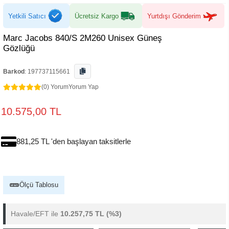
Yetkili Satıcı
Ücretsiz Kargo
Yurtdışı Gönderim
Marc Jacobs 840/S 2M260 Unisex Güneş
Gözlüğü
Barkod
:
197737115661
(0) Yorum
Yorum Yap
10.575,00 TL
881,25 TL 'den başlayan taksitlerle
Ölçü Tablosu
Havale/EFT ile
10.257,75 TL
(%3)