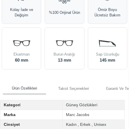
Kolay İade ve
Ömür Boyu
%100 Orijinal Ürün
Değişim
Ücretsiz Bakım
Ekartman
Burun Aralığı
Sap Uzunluğu
60 mm
13 mm
145 mm
Ürün Özellikleri
Taksit Seçenekleri
Garanti Ve Te
Kategori
Güneş Gözlükleri
Marka
Marc Jacobs
Cinsiyet
Kadın
,
Erkek
,
Unisex