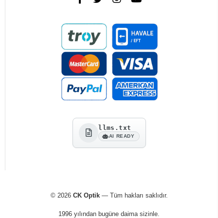
llms.txt
AI READY
© 2026
CK Optik
— Tüm hakları saklıdır.
1996 yılından bugüne daima sizinle.