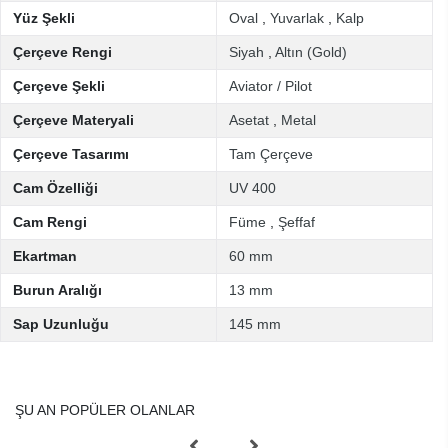
Yüz Şekli
Oval
,
Yuvarlak
,
Kalp
Çerçeve Rengi
Siyah
,
Altın (Gold)
Çerçeve Şekli
Aviator / Pilot
Çerçeve Materyali
Asetat
,
Metal
Çerçeve Tasarımı
Tam Çerçeve
Cam Özelliği
UV 400
Cam Rengi
Füme
,
Şeffaf
Ekartman
60 mm
Burun Aralığı
13 mm
Sap Uzunluğu
145 mm
ŞU AN POPÜLER OLANLAR