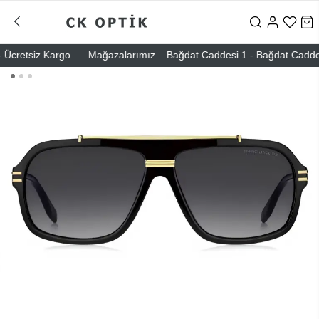
cretsiz Kargo
Mağazalarımız – Bağdat Caddesi 1 - Bağdat Caddesi 2 -