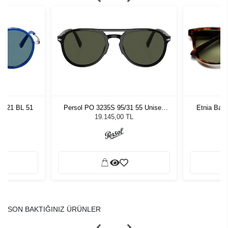
ro 21 BL 51
Persol PO 3235S 95/31 55 Unisex
Etnia Bar
Güneş Gözlüğü
L
19.145,00 TL
SON BAKTIĞINIZ ÜRÜNLER