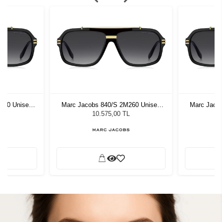
260 Unisex
Marc Jacobs 840/S 2M260 Unisex
Marc Jaco
ğü
Güneş Gözlüğü
G
L
10.575,00 TL