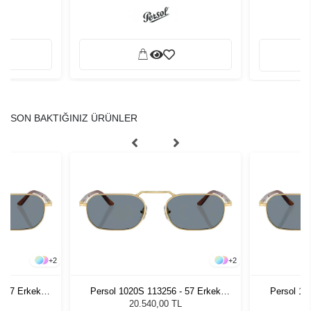
SON BAKTIĞINIZ ÜRÜNLER
+
2
+
2
- 57 Erkek
Persol 1020S 113256 - 57 Erkek
Persol 10
ğü
Güneş Gözlüğü
G
L
20.540,00 TL