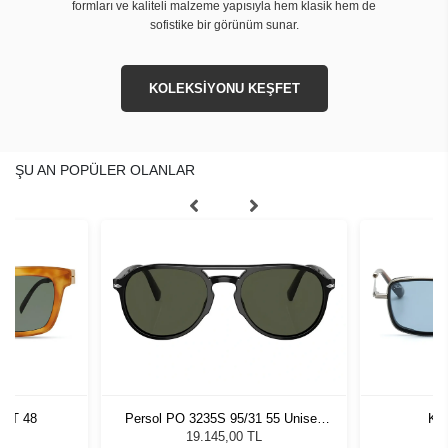
formları ve kaliteli malzeme yapısıyla hem klasik hem de
sofistike bir görünüm sunar.
KOLEKSİYONU KEŞFET
ŞU AN POPÜLER OLANLAR
TRT 48
Persol PO 3235S 95/31 55 Unisex
Kil
Güneş Gözlüğü
L
19.145,00 TL