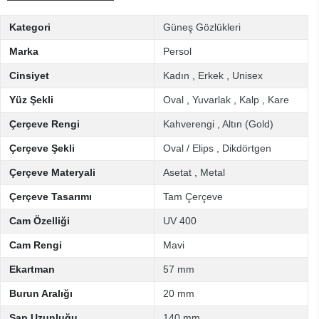
Kategori
Güneş Gözlükleri
Marka
Persol
Cinsiyet
Kadın
,
Erkek
,
Unisex
Yüz Şekli
Oval
,
Yuvarlak
,
Kalp
,
Kare
Çerçeve Rengi
Kahverengi
,
Altın (Gold)
Çerçeve Şekli
Oval / Elips
,
Dikdörtgen
Çerçeve Materyali
Asetat
,
Metal
Çerçeve Tasarımı
Tam Çerçeve
Cam Özelliği
UV 400
Cam Rengi
Mavi
Ekartman
57 mm
Burun Aralığı
20 mm
Sap Uzunluğu
140 mm