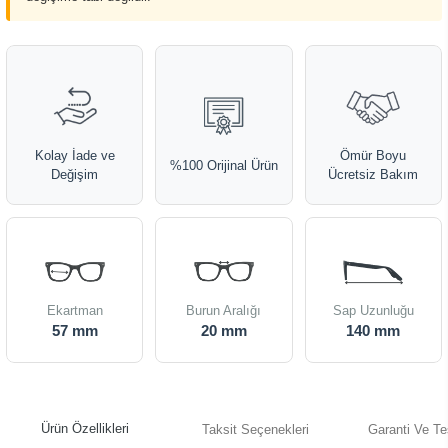
Kolay İade ve
Ömür Boyu
%100 Orijinal Ürün
Değişim
Ücretsiz Bakım
Ekartman
Burun Aralığı
Sap Uzunluğu
57 mm
20 mm
140 mm
Ürün Özellikleri
Taksit Seçenekleri
Garanti Ve Te