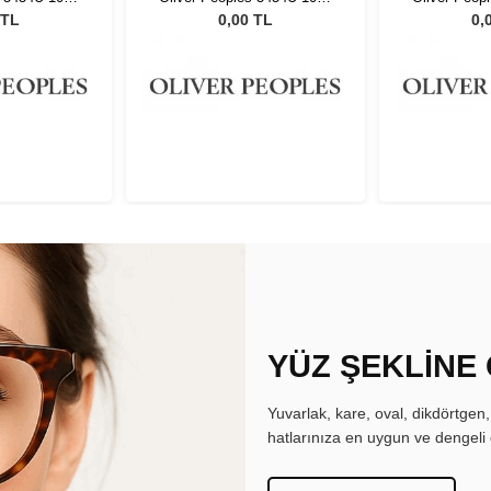
48
 TL
0,00 TL
0,
YÜZ ŞEKLİNE
Yuvarlak, kare, oval, dikdörtgen
hatlarınıza en uygun ve dengeli 