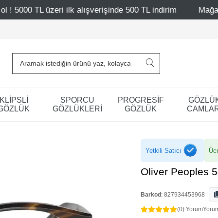
lk alışverişinde 500 TL indirim
Mağazalarımız – Bağdat 
KLİPSLİ
SPORCU
PROGRESİF
GÖZLÜ
GÖZLÜK
GÖZLÜKLERİ
GÖZLÜK
CAMLAR
Yetkili Satıcı
Ücr
Oliver Peoples 
Barkod
:
827934453968
(0) Yorum
Yoru