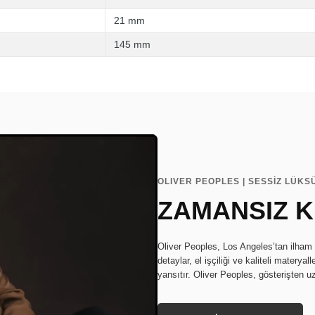
21 mm
145 mm
OLIVER PEOPLES | SESSİZ LÜKS
ZAMANSIZ K
Oliver Peoples, Los Angeles’tan ilham a
detaylar, el işçiliği ve kaliteli materya
yansıtır. Oliver Peoples, gösterişten uz