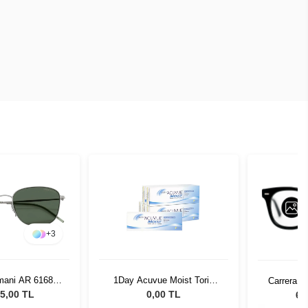
+
3
rmani AR 6168
1Day Acuvue Moist Toric
Carrera 4
4 Unisex Güneş
İndirimli Lens Seti 6 kutu
Gün
5,00 TL
0,00 TL
6.
zlüğü