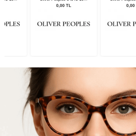
48
48
L
0,00 TL
0,00