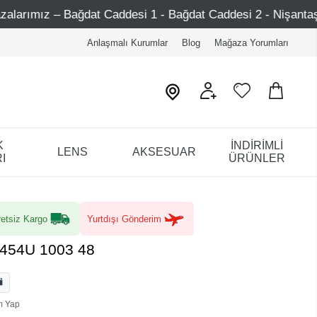
Caddesi 1 - Bağdat Caddesi 2 - Nişantaşı – Etiler – Ataşehi
Anlaşmalı Kurumlar
Blog
Mağaza Yorumları
K
İNDİRİMLİ
LENS
AKSESUAR
I
ÜRÜNLER
etsiz Kargo
Yurtdışı Gönderim
5454U 1003 48
m Yap