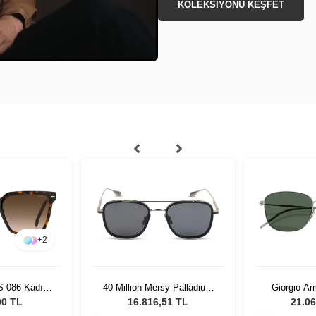
KOLEKSİYONU KEŞFET
+
2
S 086 Kadın
40 Million Mersy Palladium
Giorgio A
özlüğü
Grey Matte Black 610
300371 - 5
00 TL
16.816,51 TL
21.06
Gö