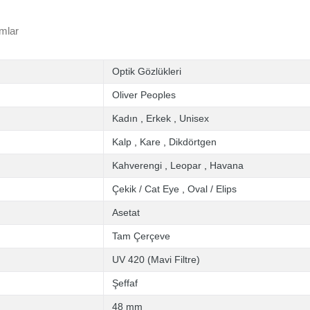
mlar
Optik Gözlükleri
Oliver Peoples
Kadın
,
Erkek
,
Unisex
Kalp
,
Kare
,
Dikdörtgen
Kahverengi
,
Leopar
,
Havana
Çekik / Cat Eye
,
Oval / Elips
Asetat
Tam Çerçeve
UV 420 (Mavi Filtre)
Şeffaf
48 mm