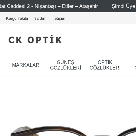
taşı – Etiler – Ataşehir
Şimdi Üye ol ! 5000 TL üzeri i
Kargo Takibi
Yardım
İletişim
GÜNEŞ
OPTİK
MARKALAR
GÖZLÜKLERİ
GÖZLÜKLERİ