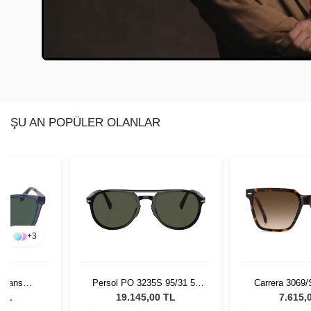
ŞU AN POPÜLER OLANLAR
+
3
 Jeans
Persol PO 3235S 95/31 55
Carrera 3069/
ay Erkek
Unisex Güneş Gözlüğü
Güneş G
 TL
19.145,00 TL
7.615,
lüğü