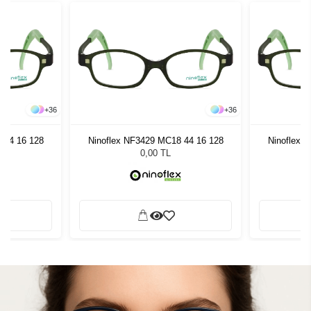
+
36
+
36
 44 16 128
Ninoflex NF3429 MC18 44 16 128
Ninoflex 
0,00 TL