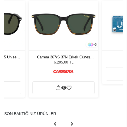
+
3
1 55 Unisex
Carrera 367/S 37N Erkek Güneş
ğü
Gözlüğü
L
6.295,00 TL
SON BAKTIĞINIZ ÜRÜNLER