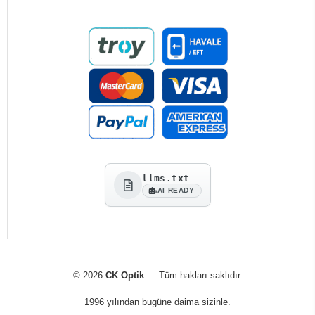
llms.txt
AI READY
© 2026
CK Optik
— Tüm hakları saklıdır.
1996 yılından bugüne daima sizinle.