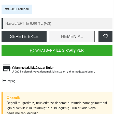
Ölçü Tablosu
Havale/EFT ile
0,00 TL
(%3)
SEPETE EKLE
HEMEN AL
WHATSAPP İLE SİPARİŞ VER
Yakınınızdaki Mağazayı Bulun
Ürünü incelemek veya denemek için size en yakın mağazayı bulun.
Paylaş
Önemli:
Değerli müşterimiz, ürünlerimize deneme sırasında zarar gelmemesi
için güvenlik kilidi takılmıştır. Kilidi açılmış ürünler iade veya
değişime tabi değildir.