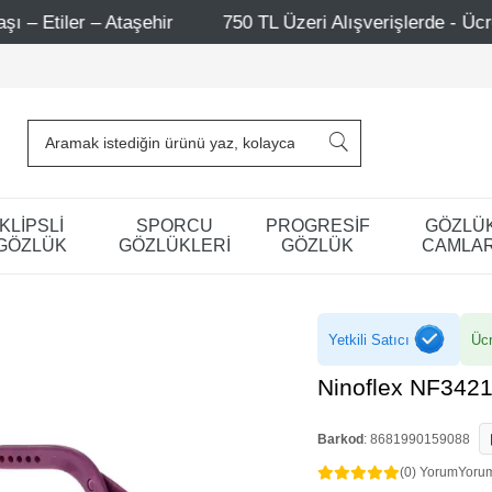
750 TL Üzeri Alışverişlerde - Ücretsiz Kargo
Mağazaları
KLİPSLİ
SPORCU
PROGRESİF
GÖZLÜ
GÖZLÜK
GÖZLÜKLERİ
GÖZLÜK
CAMLAR
Yetkili Satıcı
Ücr
Ninoflex NF3421
Barkod
:
8681990159088
(0) Yorum
Yoru