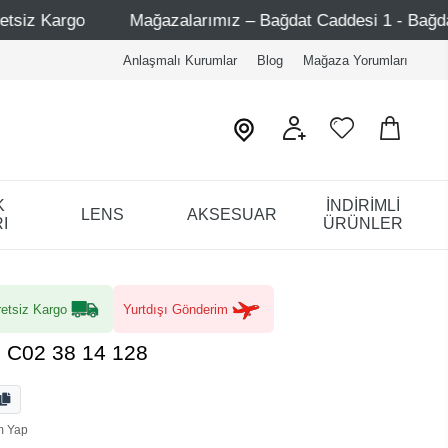
mız – Bağdat Caddesi 1 - Bağdat Caddesi 2 - Nişantaşı – Et
Anlaşmalı Kurumlar
Blog
Mağaza Yorumları
K
İNDİRİMLİ
LENS
AKSESUAR
I
ÜRÜNLER
etsiz Kargo
Yurtdışı Gönderim
 C02 38 14 128
m Yap