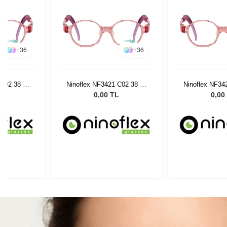
+
36
+
36
 C02 38 14
Ninoflex NF3421 C02 38 14
Ninoflex NF34
128
12
L
0,00 TL
0,00