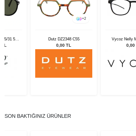
+
2
 95/31 55
Dutz DZ2348 C55
Vycoz Nelly 
Gözlüğü
0 TL
0,00 TL
0,00
SON BAKTIĞINIZ ÜRÜNLER