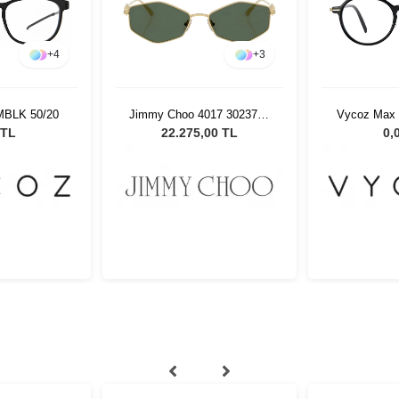
+
4
+
3
MBLK 50/20
Jimmy Choo 4017 302371 -
Vycoz Max 
55 Kadın Güneş Gözlüğü
SBLK 4
 TL
22.275,00 TL
0,