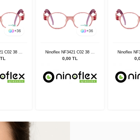
+
36
+
36
21 C02 38 14
Ninoflex NF3421 C02 38 14
Ninoflex NF
8
128
 TL
0,00 TL
0,