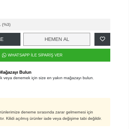
L
(%3)
LE
HEMEN AL
WHATSAPP İLE SİPARİŞ VER
 Mağazayı Bulun
k veya denemek için size en yakın mağazayı bulun.
ürünlerimize deneme sırasında zarar gelmemesi için
ştır. Kilidi açılmış ürünler iade veya değişime tabi değildir.