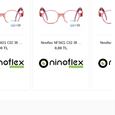
+
36
+
36
3421 C02 38 14
Ninoflex NF3421 C02 38 14
Ninoflex 
128
128
00 TL
0,00 TL