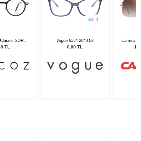
+
3
Classic SORA
Vogue 5334 2848 52
Carrera 1
8-21 57445
Erkek 
00 TL
0,00 TL
10.