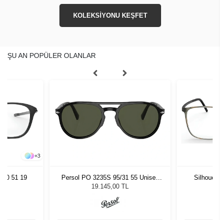
KOLEKSİYONU KEŞFET
ŞU AN POPÜLER OLANLAR
+
3
070 51 19
Persol PO 3235S 95/31 55 Unisex
Silhouet
Güneş Gözlüğü
19.145,00 TL