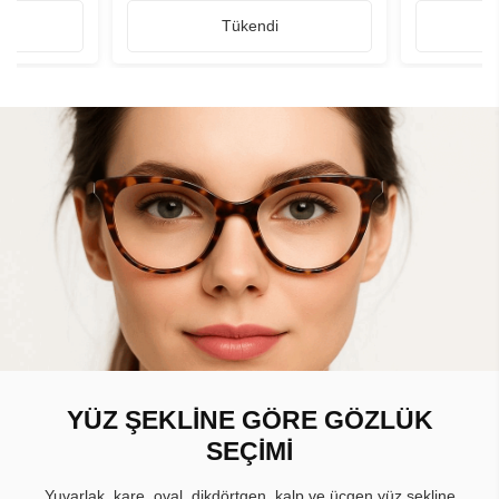
Tükendi
YÜZ ŞEKLİNE GÖRE GÖZLÜK
SEÇİMİ
Yuvarlak, kare, oval, dikdörtgen, kalp ve üçgen yüz şekline