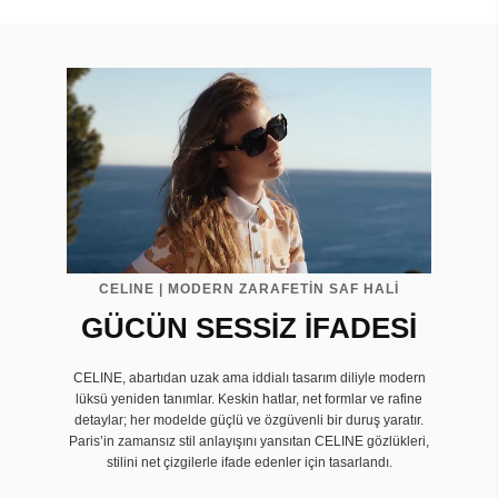
CELINE | MODERN ZARAFETİN SAF HALİ
GÜCÜN SESSİZ İFADESİ
CELINE, abartıdan uzak ama iddialı tasarım diliyle modern
lüksü yeniden tanımlar. Keskin hatlar, net formlar ve rafine
detaylar; her modelde güçlü ve özgüvenli bir duruş yaratır.
Paris’in zamansız stil anlayışını yansıtan CELINE gözlükleri,
stilini net çizgilerle ifade edenler için tasarlandı.