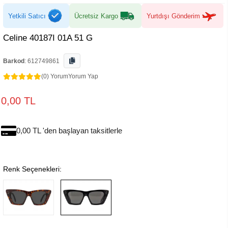
Yetkili Satıcı
Ücretsiz Kargo
Yurtdışı Gönderim
Celine 40187I 01A 51 G
Barkod
:
612749861
(0) Yorum
Yorum Yap
0,00 TL
0,00 TL 'den başlayan taksitlerle
Renk Seçenekleri: