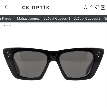
argo
Mağazalarımız – Bağdat Caddesi 1 - Bağdat Caddesi 2 - Nişantaş