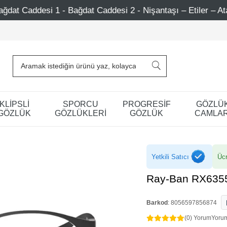
ağdat Caddesi 2 - Nişantaşı – Etiler – Ataşehir
750 TL
KLİPSLİ
SPORCU
PROGRESİF
GÖZLÜ
GÖZLÜK
GÖZLÜKLERİ
GÖZLÜK
CAMLAR
Yetkili Satıcı
Ücr
Ray-Ban RX635
Barkod
:
8056597856874
(0) Yorum
Yoru