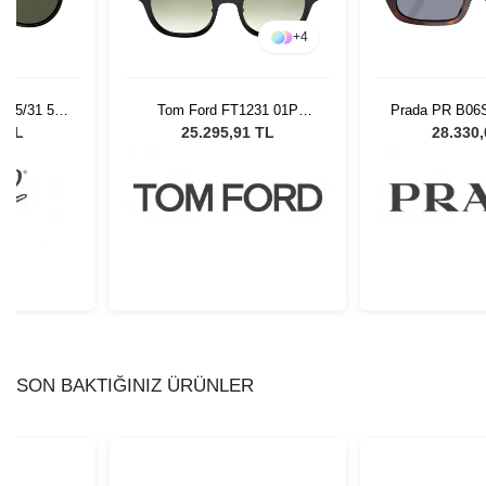
+
4
 95/31 55
Tom Ford FT1231 01P
Prada PR B06
Gözlüğü
Unisex Güneş Gözlüğü
Kadın Güne
0 TL
25.295,91 TL
28.330
SON BAKTIĞINIZ ÜRÜNLER