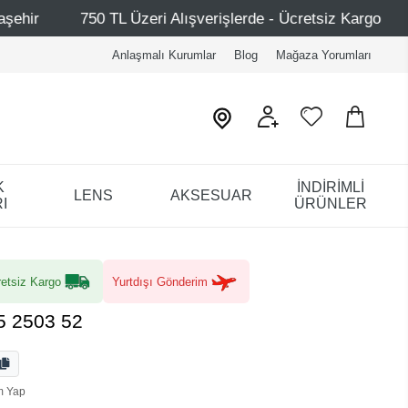
 Üzeri Alışverişlerde - Ücretsiz Kargo
Mağazalarımız –
Anlaşmalı Kurumlar
Blog
Mağaza Yorumları
K
İNDİRİMLİ
LENS
AKSESUAR
I
ÜRÜNLER
etsiz Kargo
Yurtdışı Gönderim
5 2503 52
m Yap