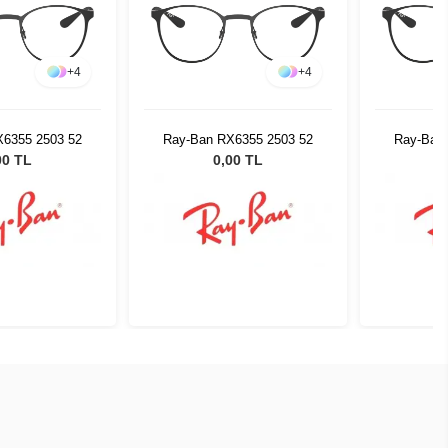
+
4
+
4
X6355 2503 52
Ray-Ban RX6355 2503 52
Ray-Ban
00 TL
0,00 TL