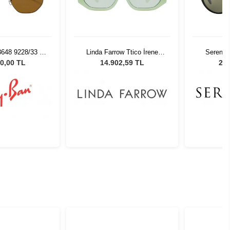
648 9228/33 54
Linda Farrow Ttico İrene
Serenget
üneş Gözlüğü
Mint/Yellow Gold - Green
Unisex
0,00 TL
14.902,59 TL
29.
Kadın Güneş Gözlüğü