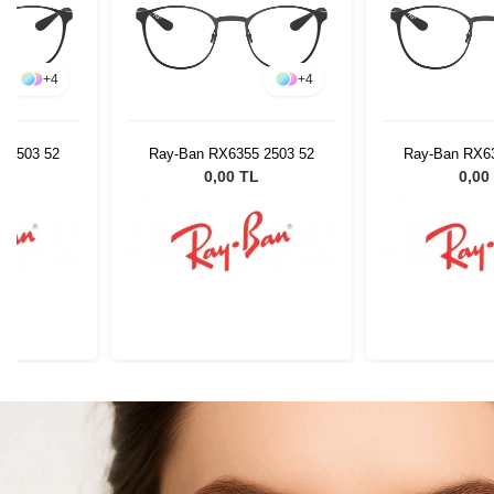
+
4
+
4
 2503 52
Ray-Ban RX6355 2503 52
Ray-Ban RX63
L
0,00 TL
0,00