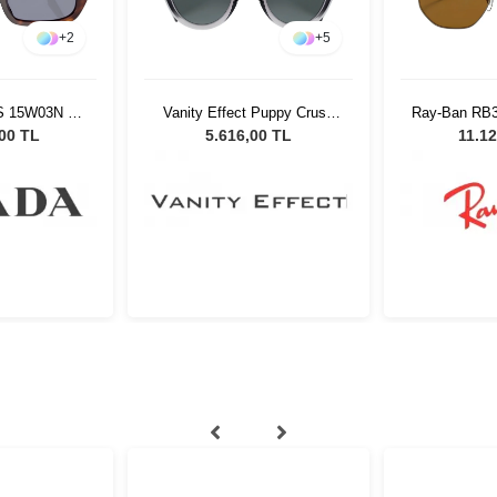
+
2
+
5
S 15W03N 53
Vanity Effect Puppy Crush
Ray-Ban RB3
ş Gözlüğü
TG1 Kadın Güneş Gözlüğü
Unisex G
,00 TL
5.616,00 TL
11.12