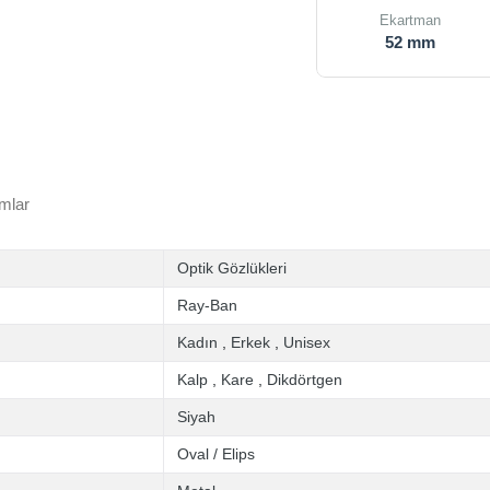
Ekartman
52 mm
mlar
Optik Gözlükleri
Ray-Ban
Kadın
,
Erkek
,
Unisex
Kalp
,
Kare
,
Dikdörtgen
Siyah
Oval / Elips