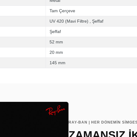
Metal
Tam Çerçeve
UV 420 (Mavi Filtre)
,
Şeffaf
Şeffaf
52 mm
20 mm
145 mm
RAY-BAN | HER DÖNEMİN SİMGES
ZAMANSIZ İ