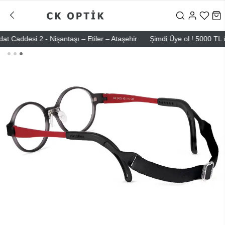
desi 2 - Nişantaşı – Etiler – Ataşehir
Şimdi Üye ol ! 5000 TL üzeri 