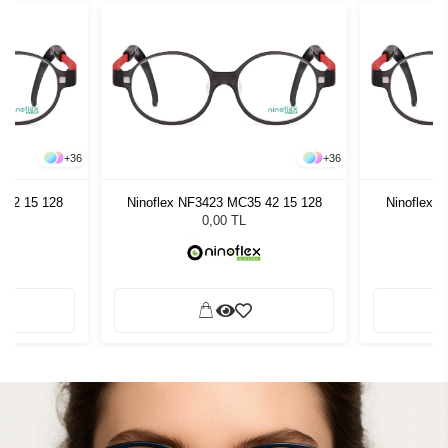
+
36
+
36
 42 15 128
Ninoflex NF3423 MC35 42 15 128
Ninoflex 
0,00 TL