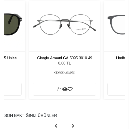
1 55 Unisex
Giorgio Armani GA 5095 3010 49
Lindbe
ğü
L
0,00 TL
SON BAKTIĞINIZ ÜRÜNLER