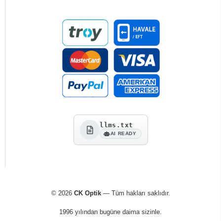
llms.txt
AI READY
© 2026
CK Optik
— Tüm hakları saklıdır.
1996 yılından bugüne daima sizinle.