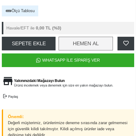
Ölçü Tablosu
Havale/EFT ile
0,00 TL
(%3)
SEPETE EKLE
HEMEN AL
WHATSAPP İLE SİPARİŞ VER
Yakınınızdaki Mağazayı Bulun
Ürünü incelemek veya denemek için size en yakın mağazayı bulun.
Paylaş
Önemli:
Değerli müşterimiz, ürünlerimize deneme sırasında zarar gelmemesi
için güvenlik kilidi takılmıştır. Kilidi açılmış ürünler iade veya
değişime tabi değildir.