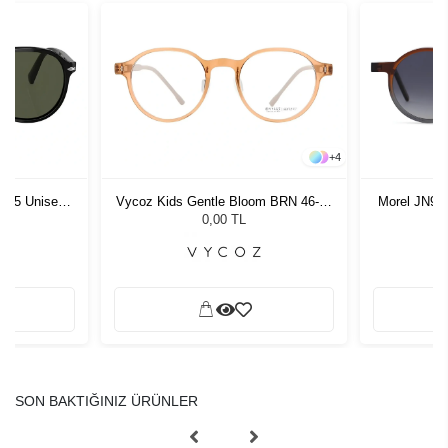
+
4
1 55 Unisex
Vycoz Kids Gentle Bloom BRN 46-19
Morel JN90
ğü
135
G
L
0,00 TL
SON BAKTIĞINIZ ÜRÜNLER