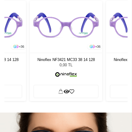
+
36
+
36
 38 14 128
Ninoflex NF3421 MC33 38 14 128
Ninoflex 
0,00 TL