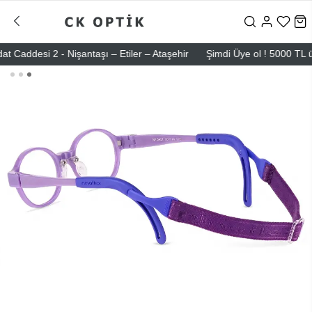
ddesi 2 - Nişantaşı – Etiler – Ataşehir
Şimdi Üye ol ! 5000 TL üzeri