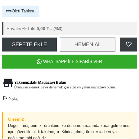
Ölçü Tablosu
Havale/EFT ile
0,00 TL
(%3)
SEPETE EKLE
HEMEN AL
WHATSAPP İLE SİPARİŞ VER
Yakınınızdaki Mağazayı Bulun
Ürünü incelemek veya denemek için size en yakın mağazayı bulun.
Paylaş
Önemli:
Değerli müşterimiz, ürünlerimize deneme sırasında zarar gelmemesi
için güvenlik kilidi takılmıştır. Kilidi açılmış ürünler iade veya
değişime tabi değildir.