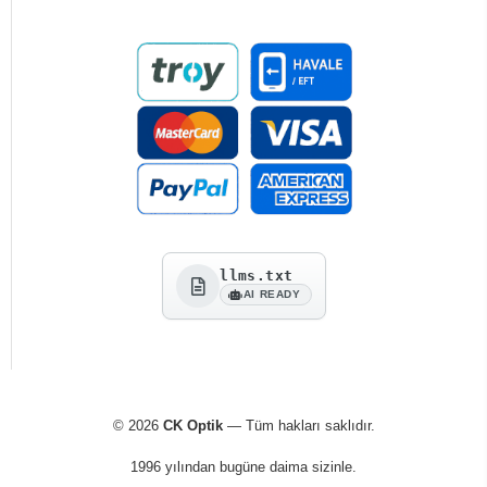
llms.txt
AI READY
© 2026
CK Optik
— Tüm hakları saklıdır.
1996 yılından bugüne daima sizinle.