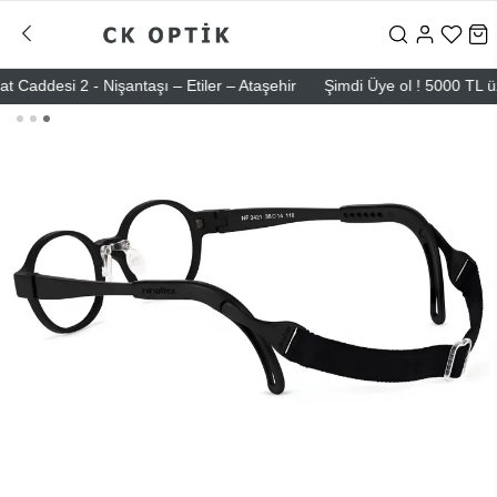
esi 2 - Nişantaşı – Etiler – Ataşehir
Şimdi Üye ol ! 5000 TL üzeri i