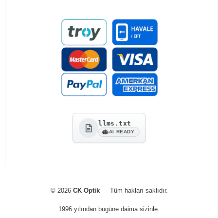
llms.txt
AI READY
© 2026
CK Optik
— Tüm hakları saklıdır.
1996 yılından bugüne daima sizinle.