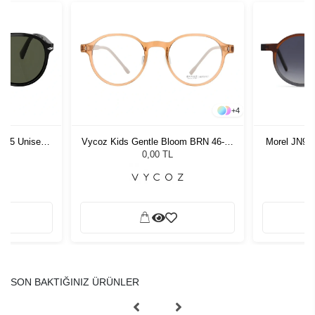
+
4
1 55 Unisex
Vycoz Kids Gentle Bloom BRN 46-19
Morel JN90
ğü
135
G
L
0,00 TL
SON BAKTIĞINIZ ÜRÜNLER