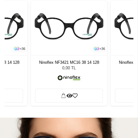
+
36
+
36
 38 14 128
Ninoflex NF3421 MC16 38 14 128
Ninoflex 
0,00 TL