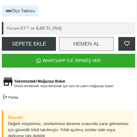
Ölçü Tablosu
Havale/EFT ile
0,00 TL
(%3)
SEPETE EKLE
HEMEN AL
WHATSAPP İLE SİPARİŞ VER
Yakınınızdaki Mağazayı Bulun
Ürünü incelemek veya denemek için size en yakın mağazayı bulun.
Paylaş
Önemli:
Değerli müşterimiz, ürünlerimize deneme sırasında zarar gelmemesi
için güvenlik kilidi takılmıştır. Kilidi açılmış ürünler iade veya
değişime tabi değildir.