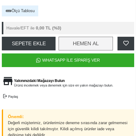
Ölçü Tablosu
Havale/EFT ile
0,00 TL
(%3)
SEPETE EKLE
HEMEN AL
WHATSAPP İLE SİPARİŞ VER
Yakınınızdaki Mağazayı Bulun
Ürünü incelemek veya denemek için size en yakın mağazayı bulun.
Paylaş
Önemli:
Değerli müşterimiz, ürünlerimize deneme sırasında zarar gelmemesi
için güvenlik kilidi takılmıştır. Kilidi açılmış ürünler iade veya
değişime tabi değildir.