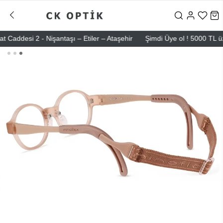
desi 2 - Nişantaşı – Etiler – Ataşehir
Şimdi Üye ol ! 5000 TL üzeri i