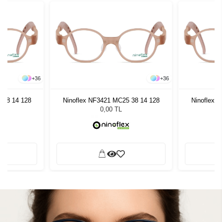
+
36
+
36
 38 14 128
Ninoflex NF3421 MC25 38 14 128
Ninoflex 
0,00 TL