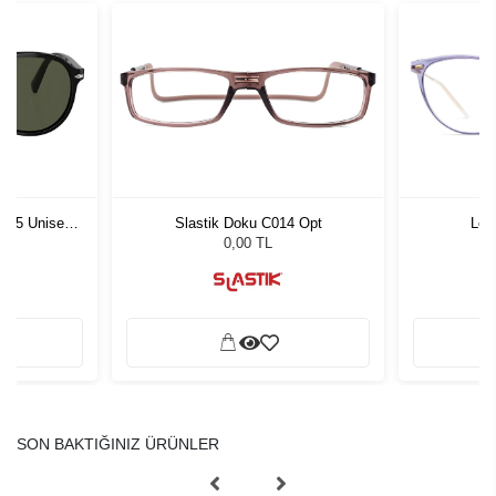
1 55 Unisex
Slastik Doku C014 Opt
Loo
ğü
L
0,00 TL
SON BAKTIĞINIZ ÜRÜNLER