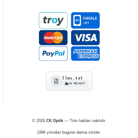
llms.txt
AI READY
© 2026
CK Optik
— Tüm hakları saklıdır.
1996 yılından bugüne daima sizinle.