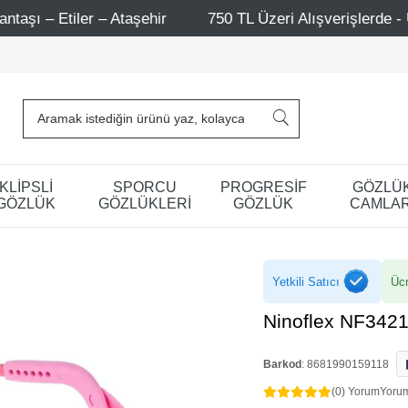
750 TL Üzeri Alışverişlerde - Ücretsiz Kargo
Mağaz
KLİPSLİ
SPORCU
PROGRESİF
GÖZLÜ
GÖZLÜK
GÖZLÜKLERİ
GÖZLÜK
CAMLAR
Yetkili Satıcı
Ücr
Ninoflex NF3421
Barkod
:
8681990159118
(0) Yorum
Yoru