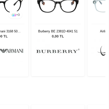
+
3
mani 3168 5001
Burberry BE 2381D 4041 51
Airlit
52
00 TL
0,00 TL