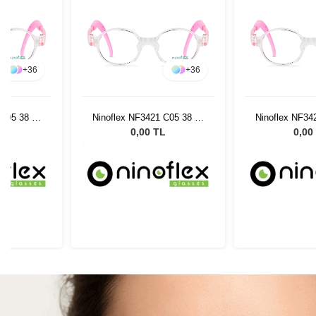
+
36
+
36
 C05 38 14
Ninoflex NF3421 C05 38 14
Ninoflex NF34
128
12
L
0,00 TL
0,00