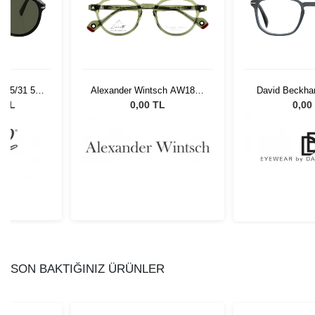
 95/31 55
Alexander Wintsch AW1802
David Beckha
Gözlüğü
C4
4920 7
0 TL
0,00 TL
0,00
SON BAKTIĞINIZ ÜRÜNLER