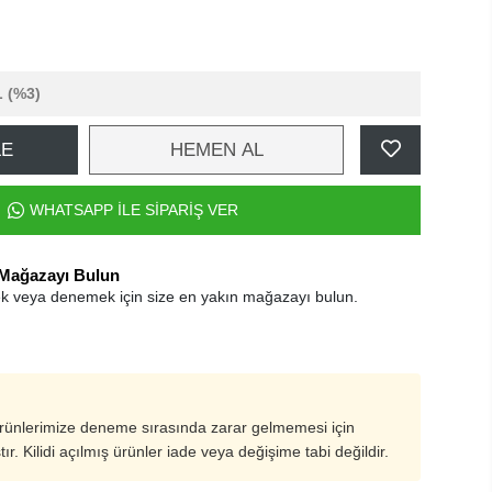
L
(%3)
LE
HEMEN AL
WHATSAPP İLE SİPARİŞ VER
 Mağazayı Bulun
k veya denemek için size en yakın mağazayı bulun.
ürünlerimize deneme sırasında zarar gelmemesi için
ştır. Kilidi açılmış ürünler iade veya değişime tabi değildir.