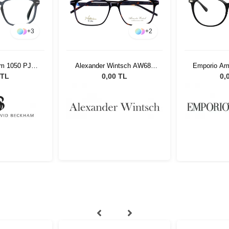
+
3
+
2
m 1050 PJP
Alexander Wintsch AW681
Emporio Ar
5460
C4
 TL
0,00 TL
0,