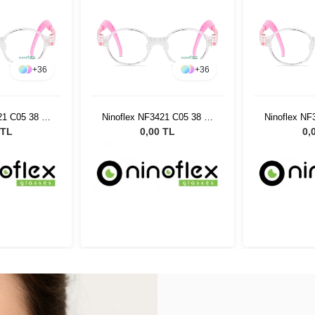
+
36
+
36
21 C05 38 14
Ninoflex NF3421 C05 38 14
Ninoflex NF
8
128
 TL
0,00 TL
0,