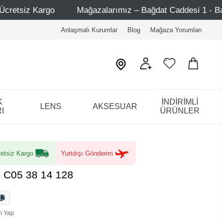
alarımız – Bağdat Caddesi 1 - Bağdat Caddesi 2 - Nişantaşı 
Anlaşmalı Kurumlar
Blog
Mağaza Yorumları
K
İNDİRİMLİ
LENS
AKSESUAR
I
ÜRÜNLER
etsiz Kargo
Yurtdışı Gönderim
 C05 38 14 128
m Yap