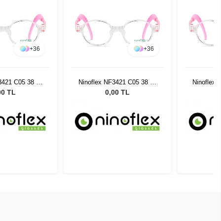
+
36
+
36
3421 C05 38 14
Ninoflex NF3421 C05 38 14
Ninoflex 
128
128
00 TL
0,00 TL