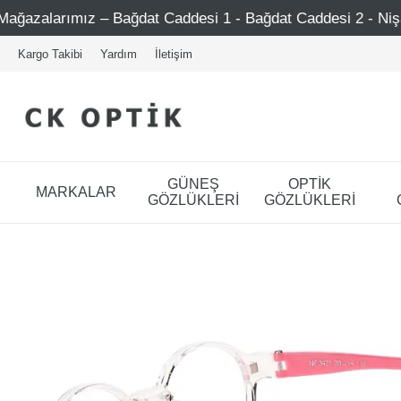
desi 1 - Bağdat Caddesi 2 - Nişantaşı – Etiler – Ataşehir
Kargo Takibi
Yardım
İletişim
GÜNEŞ
OPTİK
MARKALAR
GÖZLÜKLERİ
GÖZLÜKLERİ