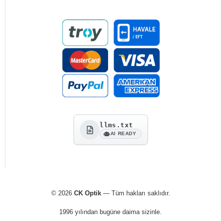
llms.txt
AI READY
© 2026
CK Optik
— Tüm hakları saklıdır.
1996 yılından bugüne daima sizinle.