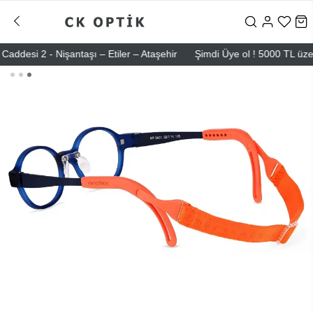
2 - Nişantaşı – Etiler – Ataşehir
Şimdi Üye ol ! 5000 TL üzeri ilk a