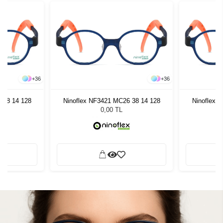
+
36
+
36
 38 14 128
Ninoflex NF3421 MC26 38 14 128
Ninoflex 
0,00 TL