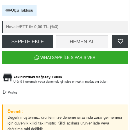
Ölçü Tablosu
Havale/EFT ile
0,00 TL
(%3)
SEPETE EKLE
HEMEN AL
WHATSAPP İLE SİPARİŞ VER
Yakınınızdaki Mağazayı Bulun
Ürünü incelemek veya denemek için size en yakın mağazayı bulun.
Paylaş
Önemli:
Değerli müşterimiz, ürünlerimize deneme sırasında zarar gelmemesi
için güvenlik kilidi takılmıştır. Kilidi açılmış ürünler iade veya
değişime tabi değildir.