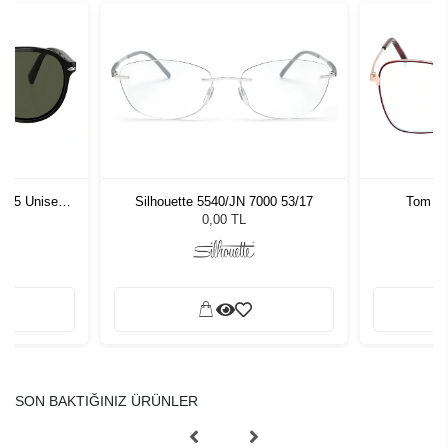
1 55 Unisex
Silhouette 5540/JN 7000 53/17
Tom Fo
ğü
L
0,00 TL
SON BAKTIĞINIZ ÜRÜNLER