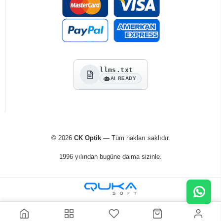
llms.txt
AI READY
© 2026
CK Optik
— Tüm hakları saklıdır.
1996 yılından bugüne daima sizinle.