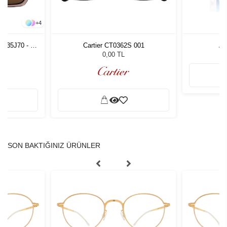
+
4
S 35J70 - 53
Cartier CT0362S 001
Ar
zlüğü
0,00 TL
SON BAKTIĞINIZ ÜRÜNLER