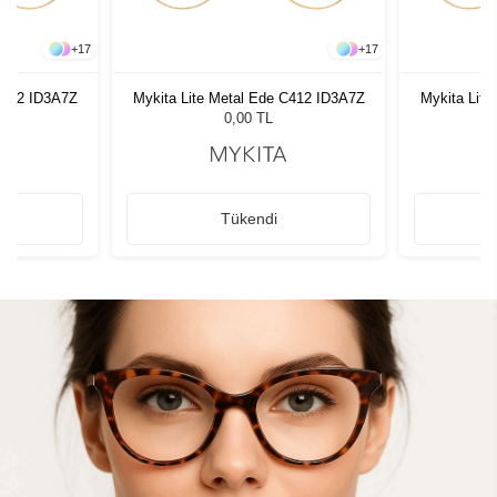
+
17
+
17
C412 ID3A7Z
Mykita Lite Metal Ede C412 ID3A7Z
Mykita Lit
0,00 TL
Tükendi