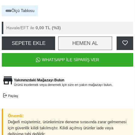
Ölçü Tablosu
Havale/EFT ile
0,00 TL
(%3)
SEPETE EKLE
HEMEN AL
WHATSAPP İLE SİPARİŞ VER
Yakınınızdaki Mağazayı Bulun
Ürünü incelemek veya denemek için size en yakın mağazayı bulun.
Paylaş
Önemli:
Değerli müşterimiz, ürünlerimize deneme sırasında zarar gelmemesi
için güvenlik kilidi takılmıştır. Kilidi açılmış ürünler iade veya
değişime tabi değildir.