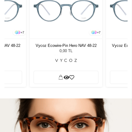
+
7
+
7
o NAV 48-22
Vycoz Ecowire-Pin Hero NAV 48-22
Vycoz Ecow
0,00 TL