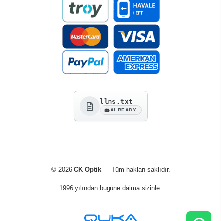
llms.txt
AI READY
© 2026
CK Optik
— Tüm hakları saklıdır.
1996 yılından bugüne daima sizinle.