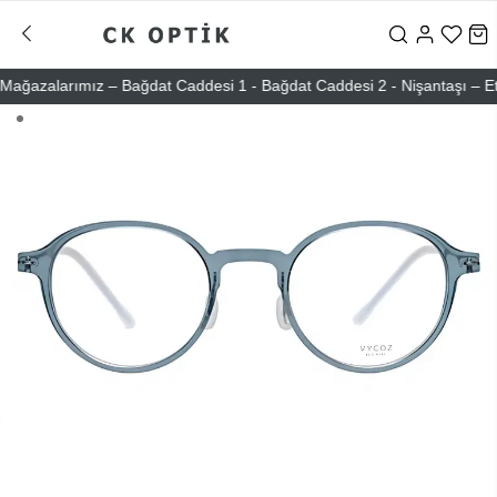
azalarımız – Bağdat Caddesi 1 - Bağdat Caddesi 2 - Nişantaşı – Etiler