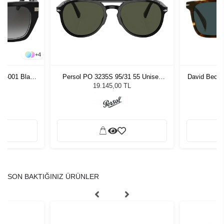
+
4
0S-001 Black
Persol PO 3235S 95/31 55 Unisex
David Beck
zlüğü
Güneş Gözlüğü
G
19.145,00 TL
SON BAKTIĞINIZ ÜRÜNLER