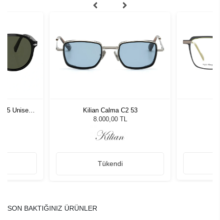
1 55 Unisex
Kilian Calma C2 53
D
ğü
L
8.000,00 TL
Tükendi
SON BAKTIĞINIZ ÜRÜNLER