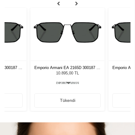
5D 300187 58
Emporio Armani EA 2165D 300187 58
Emporio Arm
zlüğü
Unisex Güneş Gözlüğü
Unis
L
10.895,00 TL
Tükendi