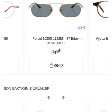
+
2
7 250
Persol 1020S 113256 - 57 Erkek
Vycoz İncl
Güneş Gözlüğü
20.540,00 TL
SON BAKTIĞINIZ ÜRÜNLER