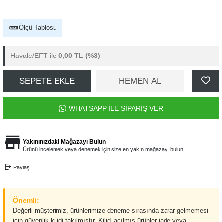
Ölçü Tablosu
Havale/EFT ile
0,00 TL
(%3)
SEPETE EKLE
HEMEN AL
WHATSAPP İLE SİPARİŞ VER
Yakınınızdaki Mağazayı Bulun
Ürünü incelemek veya denemek için size en yakın mağazayı bulun.
Paylaş
Önemli:
Değerli müşterimiz, ürünlerimize deneme sırasında zarar gelmemesi
için güvenlik kilidi takılmıştır. Kilidi açılmış ürünler iade veya