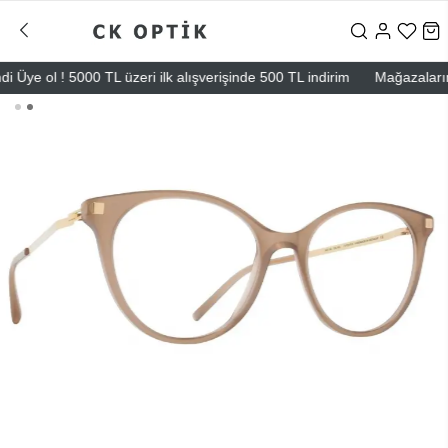
ye ol ! 5000 TL üzeri ilk alışverişinde 500 TL indirim
Mağazalarımız 