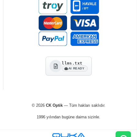
llms.txt
AI READY
© 2026
CK Optik
— Tüm hakları saklıdır.
1996 yılından bugüne daima sizinle.