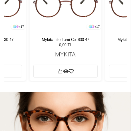
+
17
+
17
l 830 47
Mykita Lite Lumi Col 830 47
Mykita 
0,00 TL