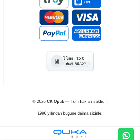
llms.txt
AI READY
© 2026
CK Optik
— Tüm hakları saklıdır.
1996 yılından bugüne daima sizinle.