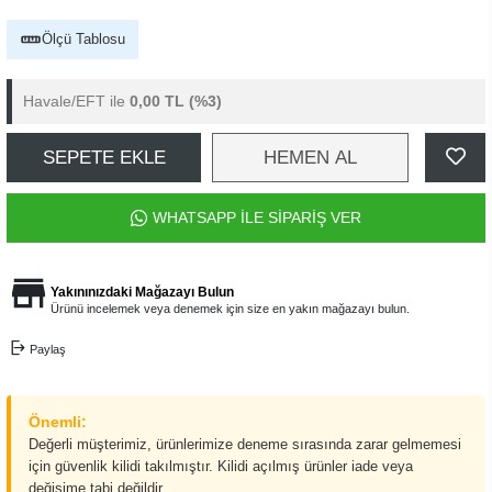
Ölçü Tablosu
Havale/EFT ile
0,00 TL
(%3)
SEPETE EKLE
HEMEN AL
WHATSAPP İLE SİPARİŞ VER
Yakınınızdaki Mağazayı Bulun
Ürünü incelemek veya denemek için size en yakın mağazayı bulun.
Paylaş
Önemli:
Değerli müşterimiz, ürünlerimize deneme sırasında zarar gelmemesi
için güvenlik kilidi takılmıştır. Kilidi açılmış ürünler iade veya
değişime tabi değildir.