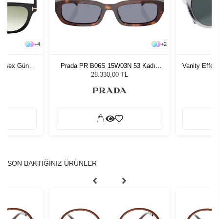
+
4
+
2
nisex Güneş
Prada PR B06S 15W03N 53 Kadın
Vanity Effe
Güneş Gözlüğü
G
L
28.330,00 TL
SON BAKTIĞINIZ ÜRÜNLER