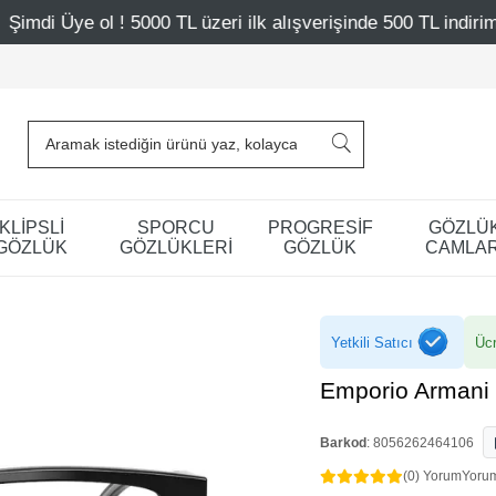
TL üzeri ilk alışverişinde 500 TL indirim
Mağazalarımız
KLİPSLİ
SPORCU
PROGRESİF
GÖZLÜ
GÖZLÜK
GÖZLÜKLERİ
GÖZLÜK
CAMLAR
Yetkili Satıcı
Ücr
Emporio Armani
Barkod
:
8056262464106
(0) Yorum
Yoru