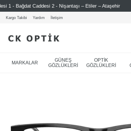
 2 - Nişantaşı – Etiler – Ataşehir
Şimdi Üye ol ! 5000 
Kargo Takibi
Yardım
İletişim
GÜNEŞ
OPTİK
MARKALAR
GÖZLÜKLERİ
GÖZLÜKLERİ