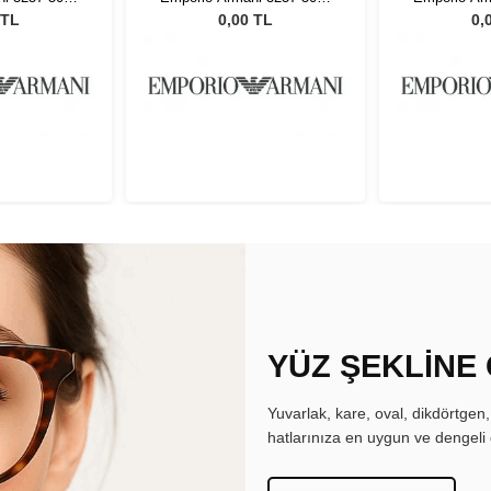
55
 TL
0,00 TL
0,
YÜZ ŞEKLİNE
Yuvarlak, kare, oval, dikdörtgen
hatlarınıza en uygun ve dengeli 