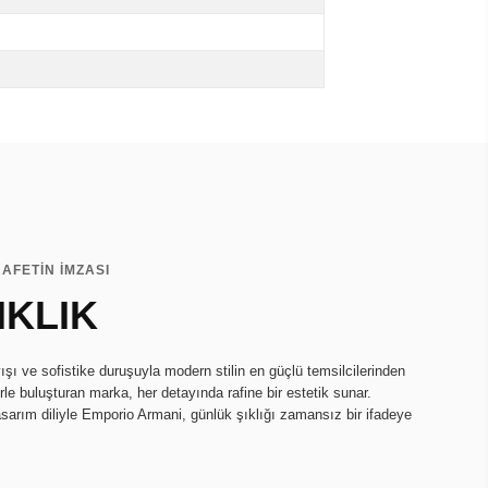
AFETİN İMZASI
IKLIK
ı ve sofistike duruşuyla modern stilin en güçlü temsilcilerinden
lerle buluşturan marka, her detayında rafine bir estetik sunar.
asarım diliyle Emporio Armani, günlük şıklığı zamansız bir ifadeye