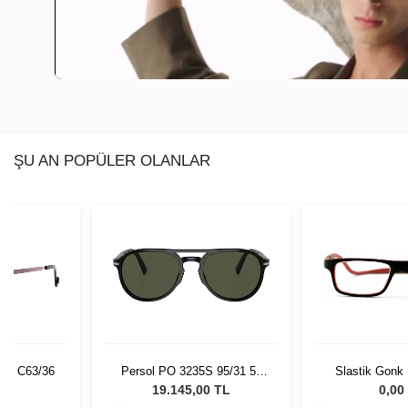
ŞU AN POPÜLER OLANLAR
11 C63/36
Persol PO 3235S 95/31 55
Slastik Gonk
Unisex Güneş Gözlüğü
Opt 10
L
19.145,00 TL
0,00