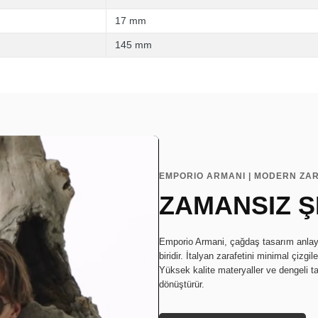
17 mm
145 mm
EMPORIO ARMANI | MODERN ZAR
ZAMANSIZ Ş
Emporio Armani, çağdaş tasarım anlayış
biridir. İtalyan zarafetini minimal çizgi
Yüksek kalite materyaller ve dengeli t
dönüştürür.