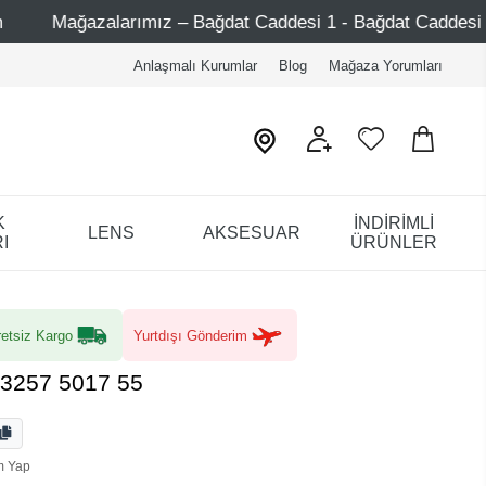
 – Bağdat Caddesi 1 - Bağdat Caddesi 2 - Nişantaşı – Etiler
Anlaşmalı Kurumlar
Blog
Mağaza Yorumları
K
İNDİRİMLİ
LENS
AKSESUAR
I
ÜRÜNLER
etsiz Kargo
Yurtdışı Gönderim
 3257 5017 55
m Yap