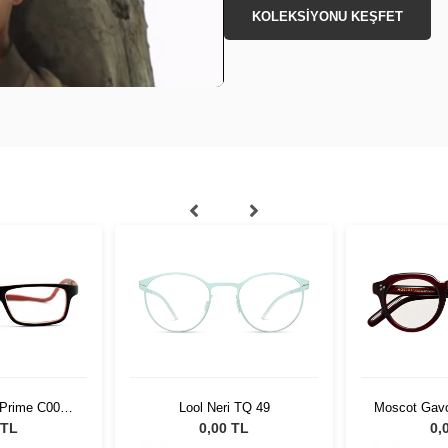
KOLEKSİYONU KEŞFET
 Prime C004
Lool Neri TQ 49
Moscot Gavo
55861
02
 TL
0,00 TL
0,