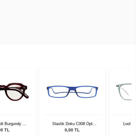
lt Burgundy 45
Slastik Doku C008 Opt
Lool D
21-01
1055081
00 TL
0,00 TL