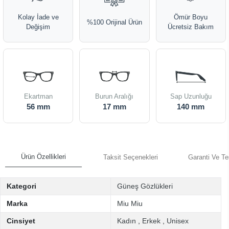
Kolay İade ve
Ömür Boyu
%100 Orijinal Ürün
Değişim
Ücretsiz Bakım
Ekartman
Burun Aralığı
Sap Uzunluğu
56 mm
17 mm
140 mm
Ürün Özellikleri
Taksit Seçenekleri
Garanti Ve Te
Kategori
Güneş Gözlükleri
Marka
Miu Miu
Cinsiyet
Kadın
,
Erkek
,
Unisex