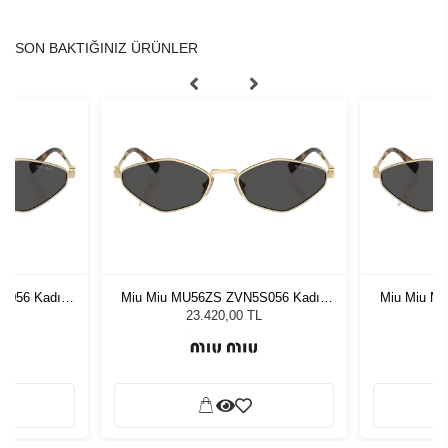
SON BAKTIĞINIZ ÜRÜNLER
S056 Kadın
Miu Miu MU56ZS ZVN5S056 Kadın
Miu Miu M
ğü
Güneş Gözlüğü
G
L
23.420,00 TL