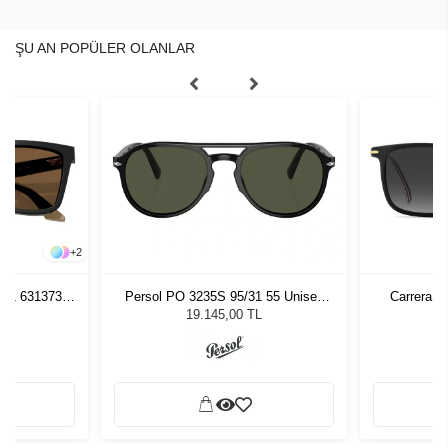
ŞU AN POPÜLER OLANLAR
+
2
261 631373
Persol PO 3235S 95/31 55 Unisex
Carrera 3
zlüğü
Güneş Gözlüğü
L
19.145,00 TL