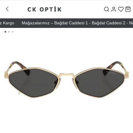
argo
Mağazalarımız – Bağdat Caddesi 1 - Bağdat Caddesi 2 - Nişantaş