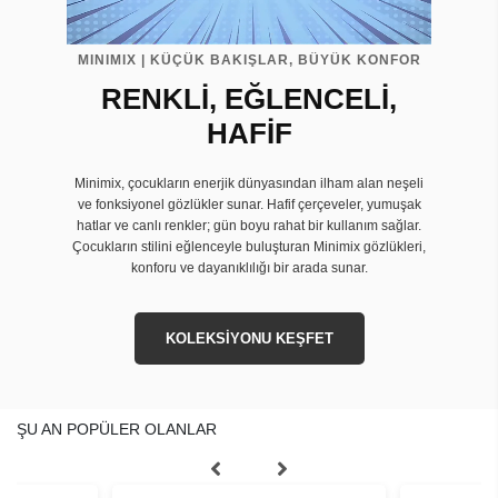
MINIMIX | KÜÇÜK BAKIŞLAR, BÜYÜK KONFOR
RENKLİ, EĞLENCELİ,
HAFİF
Minimix, çocukların enerjik dünyasından ilham alan neşeli
ve fonksiyonel gözlükler sunar. Hafif çerçeveler, yumuşak
hatlar ve canlı renkler; gün boyu rahat bir kullanım sağlar.
Çocukların stilini eğlenceyle buluşturan Minimix gözlükleri,
konforu ve dayanıklılığı bir arada sunar.
KOLEKSİYONU KEŞFET
ŞU AN POPÜLER OLANLAR