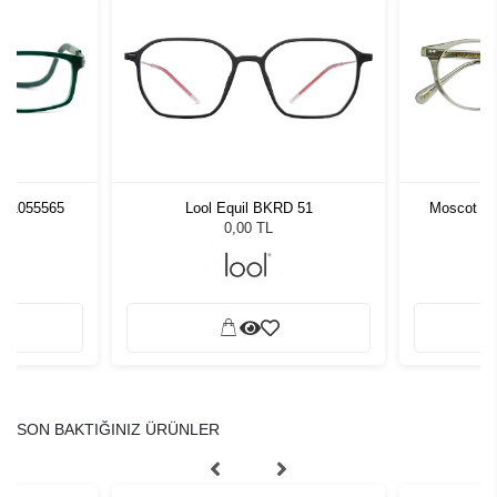
pt 1055565
Lool Equil BKRD 51
Moscot Fr
0,00 TL
SON BAKTIĞINIZ ÜRÜNLER