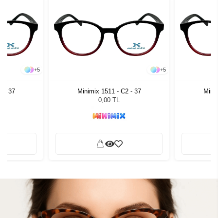
+
5
+
5
2 - 37
Minimix 1511 - C2 - 37
Minim
0,00 TL