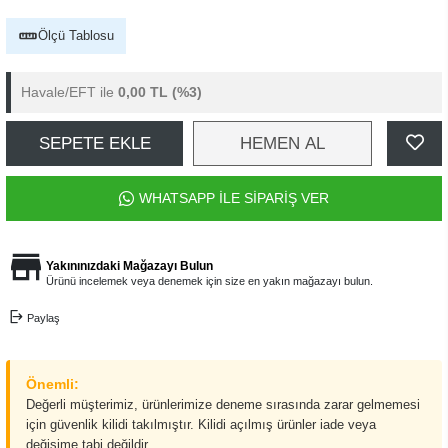
Ölçü Tablosu
Havale/EFT ile
0,00 TL
(%3)
SEPETE EKLE
HEMEN AL
WHATSAPP İLE SİPARİŞ VER
Yakınınızdaki Mağazayı Bulun
Ürünü incelemek veya denemek için size en yakın mağazayı bulun.
Paylaş
Önemli:
Değerli müşterimiz, ürünlerimize deneme sırasında zarar gelmemesi
için güvenlik kilidi takılmıştır. Kilidi açılmış ürünler iade veya
değişime tabi değildir.