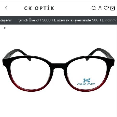
ehir
Şimdi Üye ol ! 5000 TL üzeri ilk alışverişinde 500 TL indirim