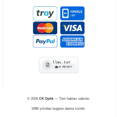
llms.txt
AI READY
© 2026
CK Optik
— Tüm hakları saklıdır.
1996 yılından bugüne daima sizinle.