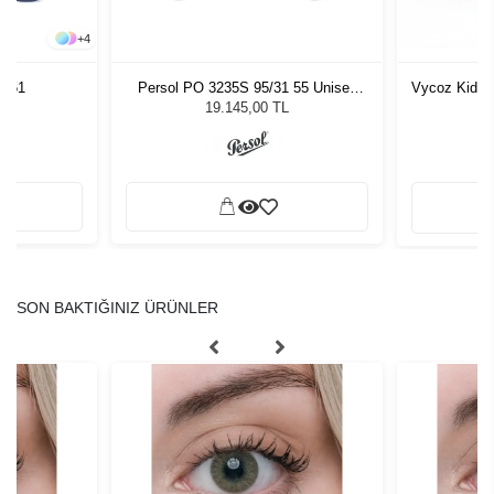
+
4
JP51
Persol PO 3235S 95/31 55 Unisex
Vycoz Kids 
Güneş Gözlüğü
19.145,00 TL
SON BAKTIĞINIZ ÜRÜNLER