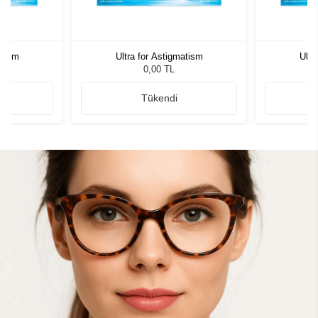
atism
Ultra for Astigmatism
Ultr
0,00 TL
Tükendi