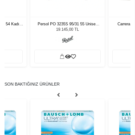
7 - 54 Kadın
Persol PO 3235S 95/31 55 Unisex
Carrera 3
ğü
Güneş Gözlüğü
L
19.145,00 TL
SON BAKTIĞINIZ ÜRÜNLER