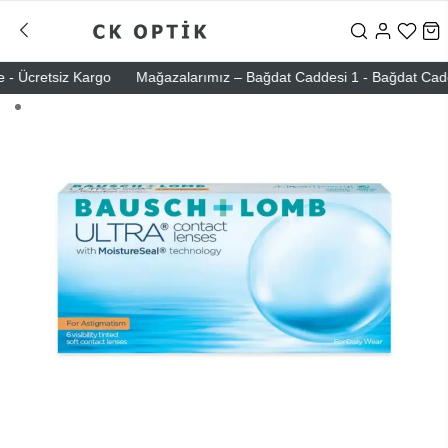
 Ücretsiz Kargo
Mağazalarımız – Bağdat Caddesi 1 - Bağdat Caddesi 2