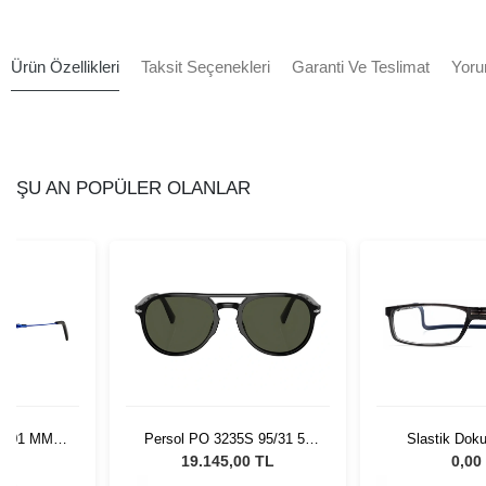
Ürün Özellikleri
Taksit Seçenekleri
Garanti Ve Teslimat
Yoru
ŞU AN POPÜLER OLANLAR
7601 MM
Persol PO 3235S 95/31 55
Slastik Dok
lue
Unisex Güneş Gözlüğü
1055
L
19.145,00 TL
0,00