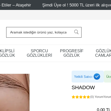
hir
Şimdi Üye ol ! 5000 TL üzeri ilk alışverişinde 500 T
KLİPSLİ
SPORCU
PROGRESİF
GÖZLÜ
GÖZLÜK
GÖZLÜKLERİ
GÖZLÜK
CAMLAR
Yetkili Satıcı
Ücr
SHADOW
(0) Yorum
Yoru
0,00 TL