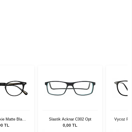
kie Matte Black
Slastik Acknar C002 Opt
Vycoz RX
0300-01
SBLK
00 TL
0,00 TL