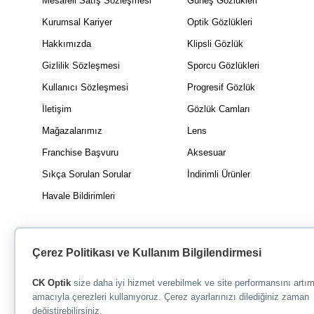
Mesafeli Satış Sözleşmesi
Güneş Gözlükleri
Kurumsal Kariyer
Optik Gözlükleri
Hakkımızda
Klipsli Gözlük
Gizlilik Sözleşmesi
Sporcu Gözlükleri
Kullanıcı Sözleşmesi
Progresif Gözlük
İletişim
Gözlük Camları
Mağazalarımız
Lens
Franchise Başvuru
Aksesuar
Sıkça Sorulan Sorular
İndirimli Ürünler
Havale Bildirimleri
Çerez Politikası ve Kullanım Bilgilendirmesi
CK Optik
size daha iyi hizmet verebilmek ve site performansını artı
amacıyla çerezleri kullanıyoruz. Çerez ayarlarınızı dilediğiniz zaman
değiştirebilirsiniz.