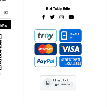
Bizi Takip Edin
llms.txt
AI READY