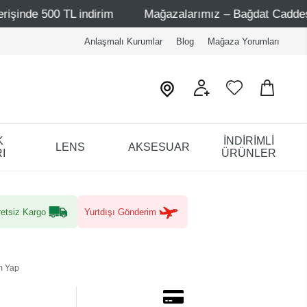
L indirim
Mağazalarımız – Bağdat Caddesi 1 - Bağdat Ca
Anlaşmalı Kurumlar
Blog
Mağaza Yorumları
K
İNDİRİMLİ
LENS
AKSESUAR
I
ÜRÜNLER
etsiz Kargo
Yurtdışı Gönderim
m Yap