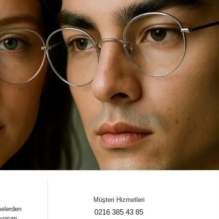
Müşteri Hizmetleri
melerden
0216 385 43 85
iyorum.