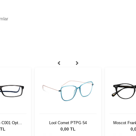
mlar
u C001 Opt
Lool Comet PTPG 54
Moscot Fran
074
45 
 TL
0,00 TL
0,