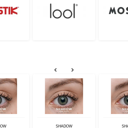
DOW
SHADOW
SH