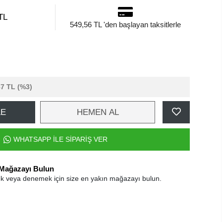
TL
549,56 TL 'den başlayan taksitlerle
87 TL
(%3)
LE
HEMEN AL
WHATSAPP İLE SİPARİŞ VER
 Mağazayı Bulun
k veya denemek için size en yakın mağazayı bulun.