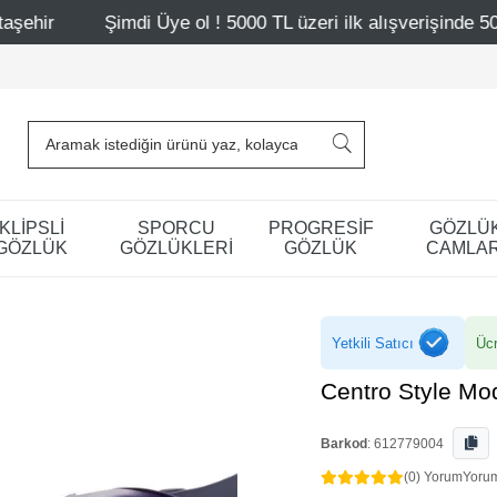
Şimdi Üye ol ! 5000 TL üzeri ilk alışverişinde 500 TL indirim
KLİPSLİ
SPORCU
PROGRESİF
GÖZLÜ
GÖZLÜK
GÖZLÜKLERİ
GÖZLÜK
CAMLAR
Yetkili Satıcı
Ücr
Centro Style Mo
Barkod
:
612779004
(0) Yorum
Yoru