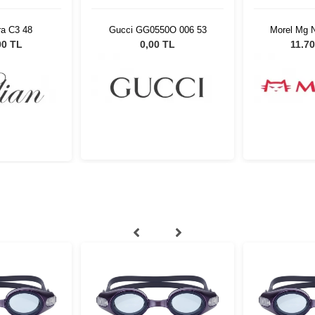
ra C3 48
Gucci GG0550O 006 53
Morel Mg 
5
00 TL
0,00 TL
11.70