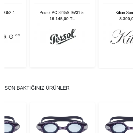
1 AG52 42
Persol PO 3235S 95/31 55
Kilian Ser
Unisex Güneş Gözlüğü
L
19.145,00 TL
8.300,
SON BAKTIĞINIZ ÜRÜNLER