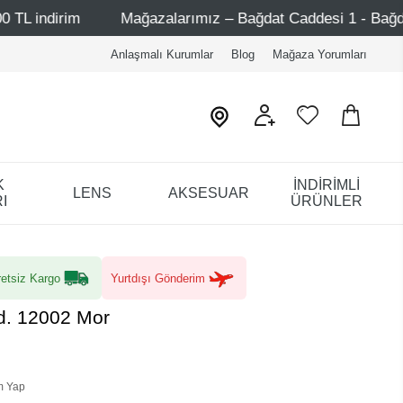
Mağazalarımız – Bağdat Caddesi 1 - Bağdat Caddesi 2 - 
Anlaşmalı Kurumlar
Blog
Mağaza Yorumları
K
İNDİRİMLİ
LENS
AKSESUAR
I
ÜRÜNLER
etsiz Kargo
Yurtdışı Gönderim
d. 12002 Mor
m Yap