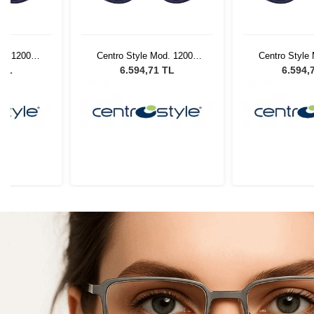
od. 12002
Centro Style Mod. 12002
Centro Style
Mor
Mo
 TL
6.594,71 TL
6.594,