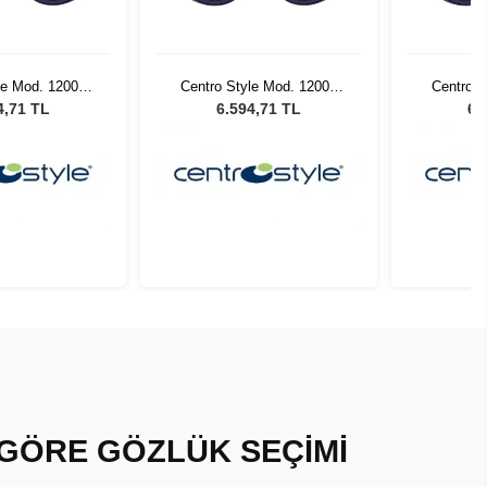
le Mod. 12002
Centro Style Mod. 12002
Centro S
Mor
Mor
4,71 TL
6.594,71 TL
6.
 GÖRE GÖZLÜK SEÇİMİ