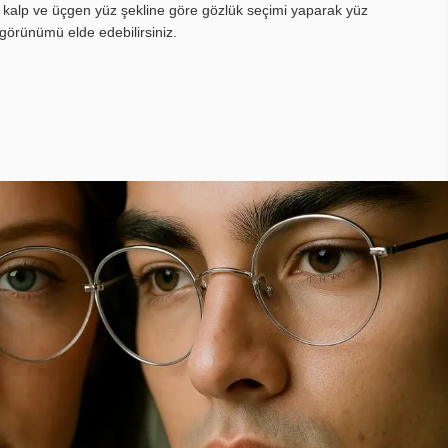
, kalp ve üçgen yüz şekline göre gözlük seçimi yaparak yüz
görünümü elde edebilirsiniz.