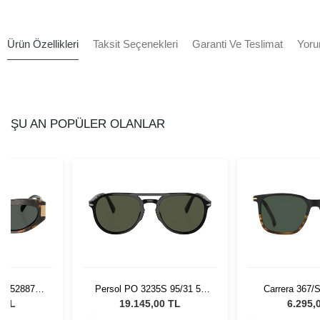
Ürün Özellikleri
Taksit Seçenekleri
Garanti Ve Teslimat
Yoru
ŞU AN POPÜLER OLANLAR
 552887 -
Persol PO 3235S 95/31 55
Carrera 367/
 Gözlüğü
Unisex Güneş Gözlüğü
Güneş G
0 TL
19.145,00 TL
6.295,