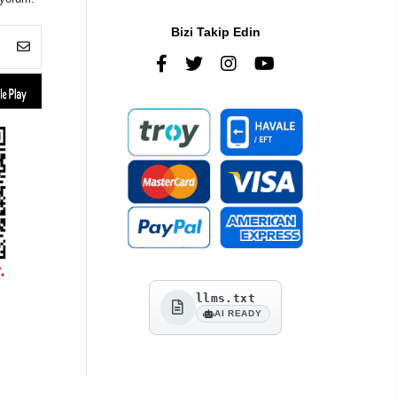
Bizi Takip Edin
llms.txt
AI READY