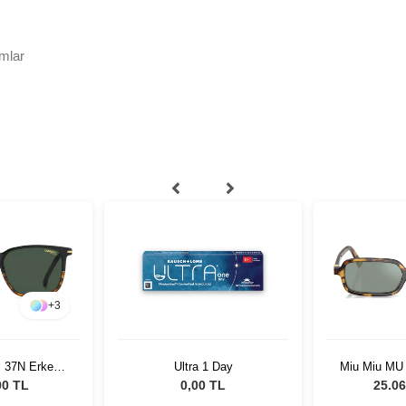
mlar
+
3
S 37N Erkek
Ultra 1 Day
Miu Miu MU
özlüğü
51 Kadın 
00 TL
0,00 TL
25.06