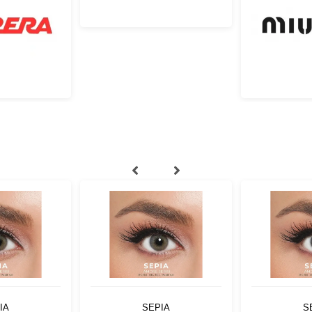
IA
SEPIA
S