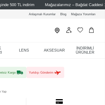
ndirim
Mağazalarımız – Bağdat Caddesi 1 - Bağdat Cadde
Anlaşmalı Kurumlar
Blog
Mağaza Yorumları
K
İNDİRİMLİ
LENS
AKSESUAR
I
ÜRÜNLER
etsiz Kargo
Yurtdışı Gönderim
m Yap