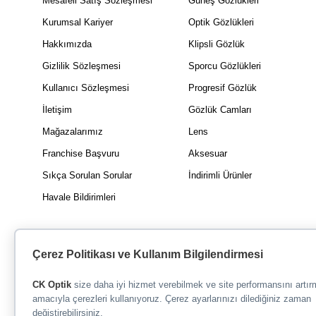
Mesafeli Satış Sözleşmesi
Güneş Gözlükleri
Kurumsal Kariyer
Optik Gözlükleri
Hakkımızda
Klipsli Gözlük
Gizlilik Sözleşmesi
Sporcu Gözlükleri
Kullanıcı Sözleşmesi
Progresif Gözlük
İletişim
Gözlük Camları
Mağazalarımız
Lens
Franchise Başvuru
Aksesuar
Sıkça Sorulan Sorular
İndirimli Ürünler
Havale Bildirimleri
Çerez Politikası ve Kullanım Bilgilendirmesi
CK Optik
size daha iyi hizmet verebilmek ve site performansını artı
amacıyla çerezleri kullanıyoruz. Çerez ayarlarınızı dilediğiniz zaman
değiştirebilirsiniz.