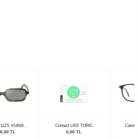
 11ZS VUA04M
Contact LIFE TORIC
Carrera
Güneş Gözlüğü
0,00 TL
0,00 TL