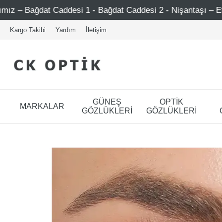
addesi 1 - Bağdat Caddesi 2 - Nişantaşı – Etiler – Ataşehi
Kargo Takibi
Yardım
İletişim
GÜNEŞ
OPTİK
MARKALAR
GÖZLÜKLERİ
GÖZLÜKLERİ