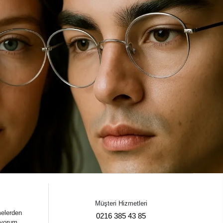
Müşteri Hizmetleri
melerden
0216 385 43 85
iyorum.