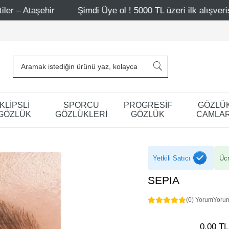
r
Şimdi Üye ol ! 5000 TL üzeri ilk alışverişinde 500 TL i
KLİPSLİ
SPORCU
PROGRESİF
GÖZLÜ
GÖZLÜK
GÖZLÜKLERİ
GÖZLÜK
CAMLAR
Yetkili Satıcı
Ücr
SEPIA
(0) Yorum
Yoru
0,00 TL