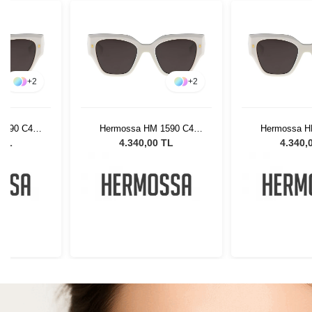
+
2
+
2
1590 C4
Hermossa HM 1590 C4
Hermossa H
Gözlüğü
Kadın Güneş Gözlüğü
Kadın Güne
 TL
4.340,00 TL
4.340,