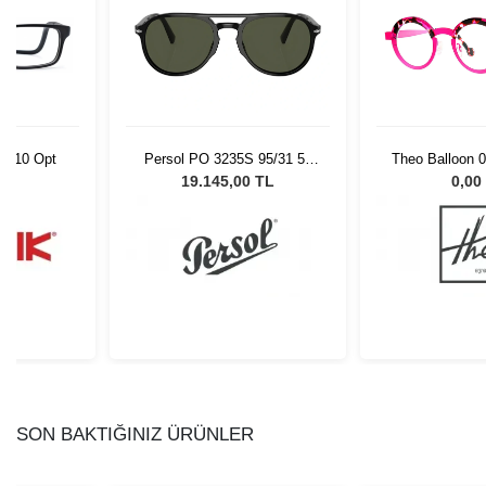
 C010 Opt
Persol PO 3235S 95/31 55
Theo Balloon 0
Unisex Güneş Gözlüğü
L
19.145,00 TL
0,00
SON BAKTIĞINIZ ÜRÜNLER