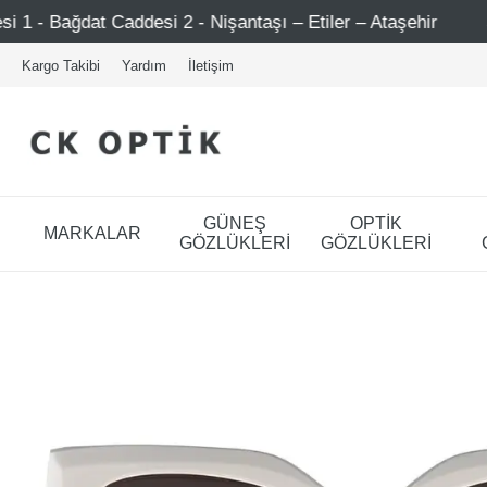
i 2 - Nişantaşı – Etiler – Ataşehir
Şimdi Üye ol ! 500
Kargo Takibi
Yardım
İletişim
GÜNEŞ
OPTİK
MARKALAR
GÖZLÜKLERİ
GÖZLÜKLERİ