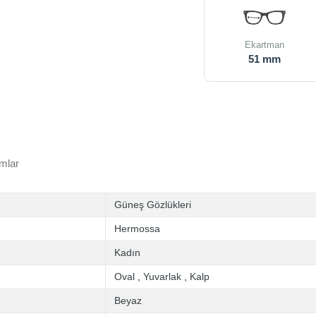
Ekartman
51 mm
mlar
Güneş Gözlükleri
Hermossa
Kadın
Oval
,
Yuvarlak
,
Kalp
Beyaz