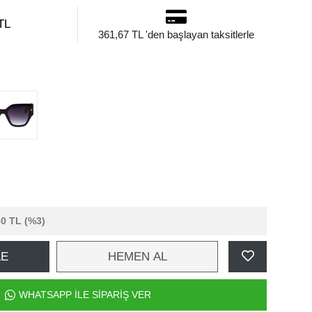
TL
361,67 TL 'den başlayan taksitlerle
80 TL
(%3)
LE
HEMEN AL
WHATSAPP İLE SİPARİŞ VER