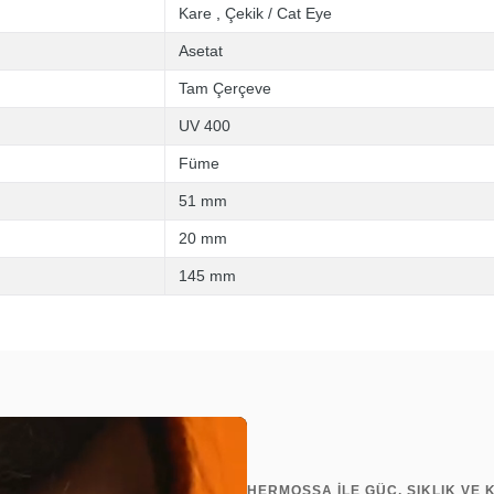
Kare
,
Çekik / Cat Eye
Asetat
Tam Çerçeve
UV 400
Füme
51 mm
20 mm
145 mm
HERMOSSA İLE GÜÇ, ŞIKLIK VE