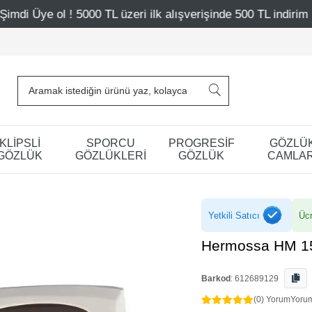
0 TL üzeri ilk alışverişinde 500 TL indirim
Mağazalarımı
KLİPSLİ
SPORCU
PROGRESİF
GÖZLÜ
GÖZLÜK
GÖZLÜKLERİ
GÖZLÜK
CAMLAR
Yetkili Satıcı
Ücr
Hermossa HM 15
Barkod
:
612689129
(0) Yorum
Yoru