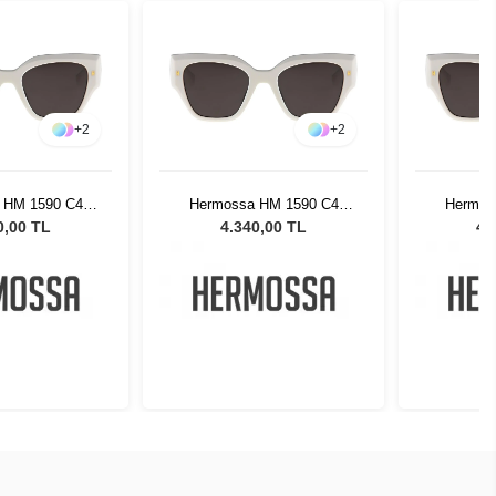
+
2
+
2
 HM 1590 C4
Hermossa HM 1590 C4
Hermos
neş Gözlüğü
Kadın Güneş Gözlüğü
Kadın 
0,00 TL
4.340,00 TL
4.