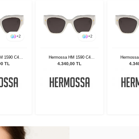
+
2
+
2
M 1590 C4
Hermossa HM 1590 C4
Hermossa
ş Gözlüğü
Kadın Güneş Gözlüğü
Kadın Gü
00 TL
4.340,00 TL
4.34