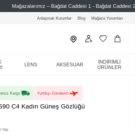
z – Bağdat Caddesi 1 - Bağdat Caddesi 2 - Nişantaşı – Etile
Anlaşmalı Kurumlar
Blog
Mağaza Yorumları
K
İNDİRİMLİ
LENS
AKSESUAR
I
ÜRÜNLER
etsiz Kargo
Yurtdışı Gönderim
90 C4 Kadın Güneş Gözlüğü
m Yap