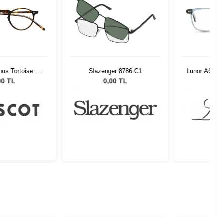
us Tortoise 42
Slazenger 8786.C1
Lunor A6 
0242AM01
00 TL
0,00 TL