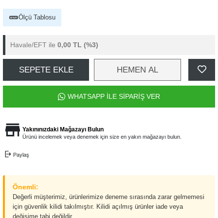
Ölçü Tablosu
Havale/EFT ile
0,00 TL
(%3)
SEPETE EKLE
HEMEN AL
WHATSAPP İLE SİPARİŞ VER
Yakınınızdaki Mağazayı Bulun
Ürünü incelemek veya denemek için size en yakın mağazayı bulun.
Paylaş
Önemli:
Değerli müşterimiz, ürünlerimize deneme sırasında zarar gelmemesi
için güvenlik kilidi takılmıştır. Kilidi açılmış ürünler iade veya
değişime tabi değildir.