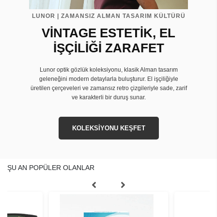
LUNOR | ZAMANSIZ ALMAN TASARIM KÜLTÜRÜ
VİNTAGE ESTETİK, EL
İŞÇİLİĞİ ZARAFET
Lunor optik gözlük koleksiyonu, klasik Alman tasarım
geleneğini modern detaylarla buluşturur. El işçiliğiyle
üretilen çerçeveleri ve zamansız retro çizgileriyle sade, zarif
ve karakterli bir duruş sunar.
KOLEKSİYONU KEŞFET
ŞU AN POPÜLER OLANLAR