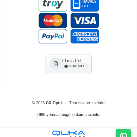
llms.txt
AI READY
© 2026
CK Optik
— Tüm hakları saklıdır.
1996 yılından bugüne daima sizinle.