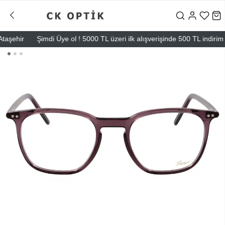
ehir
Şimdi Üye ol ! 5000 TL üzeri ilk alışverişinde 500 TL indirim