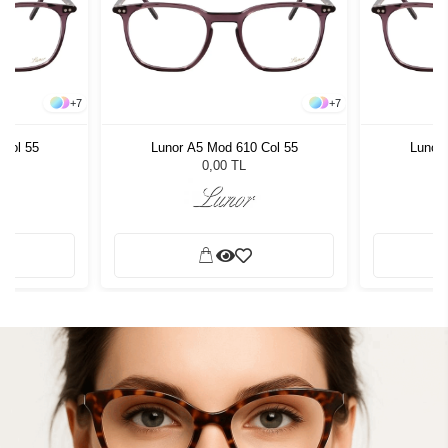
+
7
+
7
 Col 55
Lunor A5 Mod 610 Col 55
Lunor 
0,00 TL