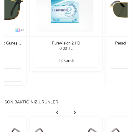
+
3
rkek Güneş
PureVision 2 HD
Persol 10
G
0,00 TL
Tükendi
SON BAKTIĞINIZ ÜRÜNLER