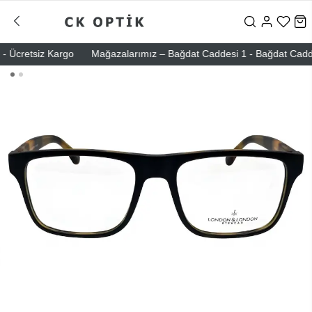
 Ücretsiz Kargo
Mağazalarımız – Bağdat Caddesi 1 - Bağdat Caddesi 2