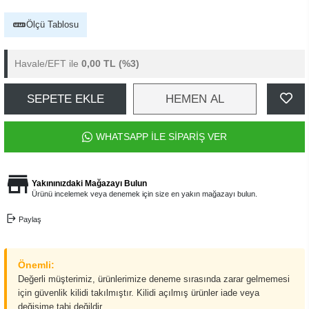
Ölçü Tablosu
Havale/EFT ile
0,00 TL
(%3)
SEPETE EKLE
HEMEN AL
WHATSAPP İLE SİPARİŞ VER
Yakınınızdaki Mağazayı Bulun
Ürünü incelemek veya denemek için size en yakın mağazayı bulun.
Paylaş
Önemli:
Değerli müşterimiz, ürünlerimize deneme sırasında zarar gelmemesi
için güvenlik kilidi takılmıştır. Kilidi açılmış ürünler iade veya
değişime tabi değildir.