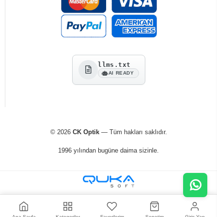
llms.txt
AI READY
© 2026
CK Optik
— Tüm hakları saklıdır.
1996 yılından bugüne daima sizinle.
Ana Sayfa
Kategoriler
Favorilerim
Sepetim
Giriş Yap