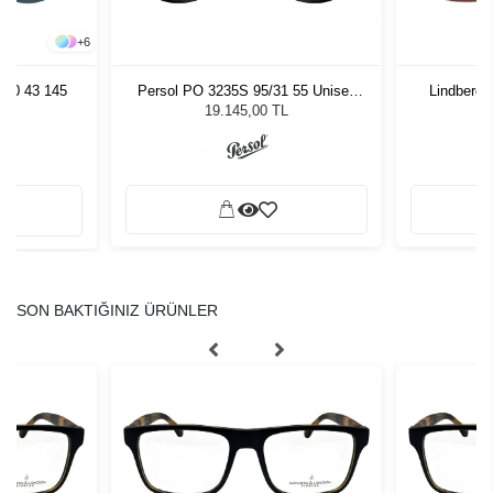
+
6
980 43 145
Persol PO 3235S 95/31 55 Unisex
Lindberg 
Güneş Gözlüğü
19.145,00 TL
SON BAKTIĞINIZ ÜRÜNLER