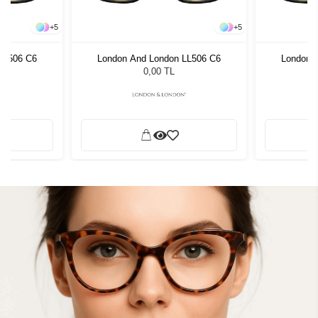
+
5
+
5
LL506 C6
London And London LL506 C6
London 
0,00 TL